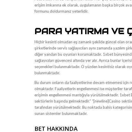
erişim imkanına ek olarak, uygulamanın başka birçok avan
formunu doldurmanız yeterlidir.
PARA YATIRMA VE 
Hiçbir kesinti olmadan eş zamanlı şekilde güncel olan or
şirketlerinde servis sağlayıcıları aynı zamanda yazılım şir
diğer yandan bu oyunları korumaktadır. 1xbet bünyesinde i
sağlayıcıları güvencesi altında yer alır. Ayrıca bunlar içer
seçenekleri bulunmaktadır. O yüzden kesintisiz olarak oyu
bulunmaktadır.
Bu durum onların da faaliyetlerine devam etmemesi için r
olmaktadır. Faaliyetlerin engellenmesi ise müşteriler taraf
erişimin engellenmesi mantığıyla yürütülmektedir. 1xbet 
sektörlerin başında gelmektedir.” “[newline]Casino sektö
tarafından yürütülmektedir. Bu noktada bahis kategorisinin
sunan sistemler bulunmaktadır.
BET HAKKINDA