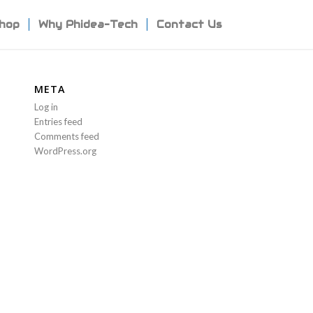
hop
Why Phidea-Tech
Contact Us
META
Log in
Entries feed
Comments feed
WordPress.org