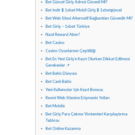
Bet Güncel Giriş Adresi Güvenli Mi?
Bet Indir $ 1xbet Mobil Giriş $ 1xbetgüncel
Bet Web Sitesi Alternatif Bağlantıları Güvenilir Mi?
Bet Giriş – 1xbet Türkiye
Nasıl Reward Alınır?
Bet Casino
Casino Oyunlarının Çeşitliliği
Bet En Yeni Giriş’e Kayıt Olurken Dikkat Edilmesi
Gerekenler 📌
Bet Bahis Dünyası
Bet Canlı Bahis
Yeni Kullanıcılar Için Kayıt Bonusu
Resmi Web Sitesine Erişmenin Yolları
Bet Mobile
Bet Giriş Para Çekme Yöntemleri Karşılaştırma
Tablosu
Bet Online Kazanma