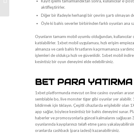
Kayıt işlemi tamamlandıktan sonra, kullanıcılar e-post
Bônus Fifteen 000r$ Entrar
aktifleştirirler.
Diğer bir ifadeyle herhangi bir çevrim şartı olmayan de
Öyle ki bahis severler birbirinden farklı oyunları ana s
Oyunların tamamı mobil uyumlu olduğundan, kullanıcılar d
katılabilirler. 1xbet mobil uygulaması, hızlı erişim empiez
almanıza ve canlı bahis fırsatlarını kaçırmamanıza yardım
işlemleri de oldukça hızlı ve güvenlidir. 1xbet mobil ind
kesintisiz bir oyun deneyimi elde edebilirsiniz.
BET PARA YATIRMA 
1xbet platformunda mevcut on line casino oyunları arasında; 
semblable bo, live monster tiger gibi oyunlar yer alabilir.
bildirmek için tıklayın. Çeşitli cihazlarda erişilebilir ol
app sağlar, böylece kesintisiz bir bahis deneyimi sunar. Pl
haberler ve promosyonlarla güncel kalmalarını sağlayan 3
oyunlarında kayıplarınızı telafi etme şansı yakalayabilirs
oranlarda cashback (para iadesi) kazanabilirsiniz.