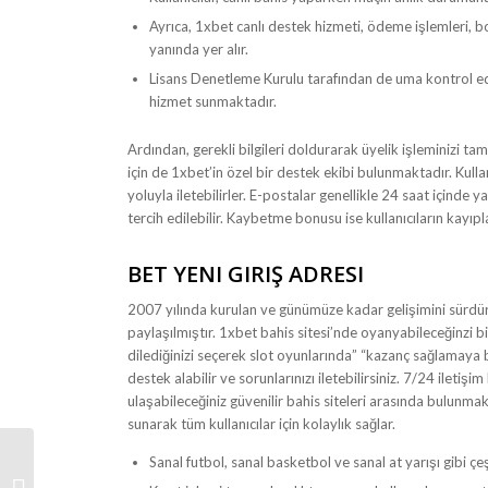
Ayrıca, 1xbet canlı destek hizmeti, ödeme işlemleri, b
yanında yer alır.
Lisans Denetleme Kurulu tarafından de uma kontrol ed
hizmet sunmaktadır.
Ardından, gerekli bilgileri doldurarak üyelik işleminizi ta
için de 1xbet’in özel bir destek ekibi bulunmaktadır. Kullanı
yoluyla iletebilirler. E-postalar genellikle 24 saat içind
tercih edilebilir. Kaybetme bonusu ise kullanıcıların kayıp
BET YENI GIRIŞ ADRESI
2007 yılında kurulan ve günümüze kadar gelişimini sürdüre
paylaşılmıştır. 1xbet bahis sitesi’nde oyanyabileceğinzi b
dilediğinizi seçerek slot oyunlarında” “kazanç sağlamaya ba
destek alabilir ve sorunlarınızı iletebilirsiniz. 7/24 iletiş
ulaşabileceğiniz güvenilir bahis siteleri arasında bulunmak
sunarak tüm kullanıcılar için kolaylık sağlar.
Sanal futbol, sanal basketbol ve sanal at yarışı gibi ç
Mostbet Brasil: Site Oficial, Inscrição,