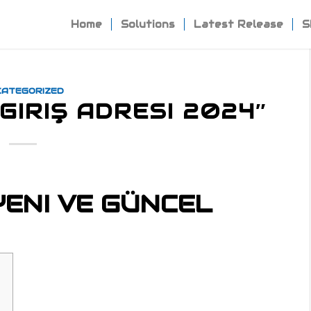
Home
Solutions
Latest Release
S
CATEGORIZED
 GIRIŞ ADRESI 2024″
 YENI VE GÜNCEL