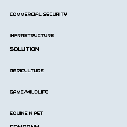
COMMERCIAL SECURITY
INFRASTRUCTURE
SOLUTION
AGRICULTURE
GAME/WILDLIFE
EQUINE N PET
COMPANY