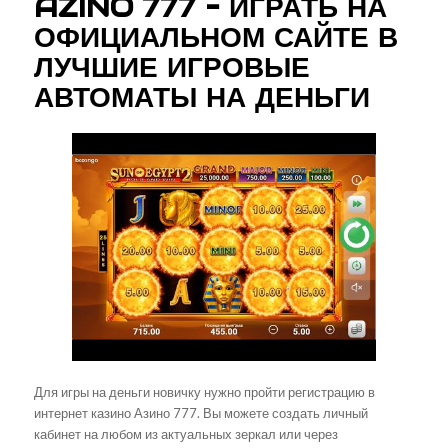
AZINO 777 – ИГРАТЬ НА
ОФИЦИАЛЬНОМ САЙТЕ В
ЛУЧШИЕ ИГРОВЫЕ
АВТОМАТЫ НА ДЕНЬГИ
Для игры на деньги новичку нужно пройти регистрацию в
интернет казино Азино 777. Вы можете создать личный
кабинет на любом из актуальных зеркал или через