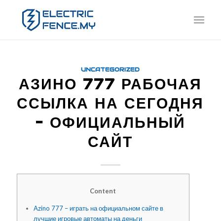
UNCATEGORIZED
АЗИНО 777 РАБОЧАЯ
ССЫЛКА НА СЕГОДНЯ
– ОФИЦИАЛЬНЫЙ
САЙТ
Content
Azino 777 – играть на официальном сайте в
лучшие игровые автоматы на деньги