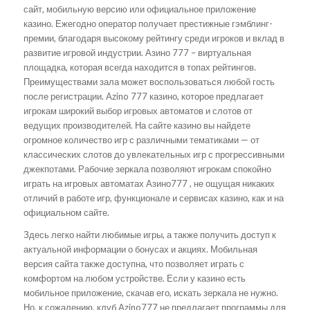
сайт, мобильную версию или официальное приложение
казино. Ежегодно оператор получает престижные гэмблинг-
премии, благодаря высокому рейтингу среди игроков и вклад в
развитие игровой индустрии. Азино 777 – виртуальная
площадка, которая всегда находится в топах рейтингов.
Преимуществами зала может воспользоваться любой гость
после регистрации. Azino 777 казино, которое предлагает
игрокам широкий выбор игровых автоматов и слотов от
ведущих производителей. На сайте казино вы найдете
огромное количество игр с различными тематиками — от
классических слотов до увлекательных игр с прогрессивными
джекпотами. Рабочие зеркала позволяют игрокам спокойно
играть на игровых автоматах Азино777 , не ощущая никаких
отличий в работе игр, функционале и сервисах казино, как и на
официальном сайте.
Здесь легко найти любимые игры, а также получить доступ к
актуальной информации о бонусах и акциях. Мобильная
версия сайта также доступна, что позволяет играть с
комфортом на любом устройстве. Если у казино есть
мобильное приложение, скачав его, искать зеркала не нужно.
Но, к сожалению, клуб Azino777 не предлагает программы для