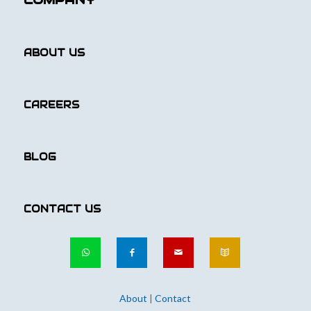
ABOUT US
CAREERS
BLOG
CONTACT US
About
|
Contact