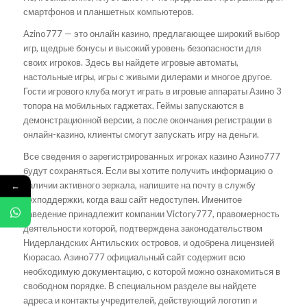
смартфонов и планшетных компьютеров.
Azino777 — это онлайн казино, предлагающее широкий выбор
игр, щедрые бонусы и высокий уровень безопасности для
своих игроков. Здесь вы найдете игровые автоматы,
настольные игры, игры с живыми дилерами и многое другое.
Гости игрового клуба могут играть в игровые аппараты Азино 3
топора на мобильных гаджетах. Геймы запускаются в
демонстрационной версии, а после окончания регистрации в
онлайн-казино, клиенты смогут запускать игру на деньги.
Все сведения о зарегистрированных игроках казино Азино777
будут сохраняться. Если вы хотите получить информацию о
←
наличии активного зеркала, напишите на почту в службу
техподдержки, когда ваш сайт недоступен. Именитое
заведение принадлежит компании Victory777, правомерность
деятельности которой, подтверждена законодательством
Нидерландских Антильских островов, и одобрена лицензией
Кюрасао. Азино777 официальный сайт содержит всю
необходимую документацию, с которой можно ознакомиться в
свободном порядке. В специальном разделе вы найдете
адреса и контакты учредителей, действующий логотип и