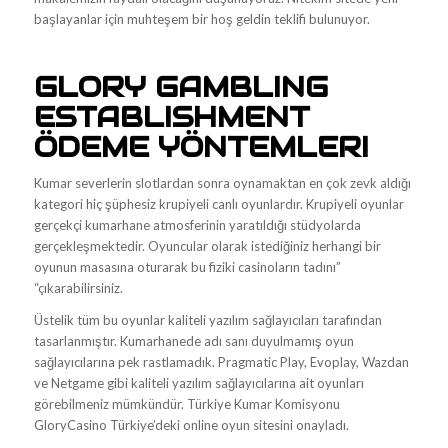
başlayanlar için muhteşem bir hoş geldin teklifi bulunuyor.
GLORY GAMBLING
ESTABLISHMENT
ÖDEME YÖNTEMLERI
Kumar severlerin slotlardan sonra oynamaktan en çok zevk aldığı
kategori hiç şüphesiz krupiyeli canlı oyunlardır. Krupiyeli oyunlar
gerçekçi kumarhane atmosferinin yaratıldığı stüdyolarda
gerçekleşmektedir. Oyuncular olarak istediğiniz herhangi bir
oyunun masasına oturarak bu fiziki casinoların tadını”
“çıkarabilirsiniz.
Üstelik tüm bu oyunlar kaliteli yazılım sağlayıcıları tarafından
tasarlanmıştır. Kumarhanede adı sanı duyulmamış oyun
sağlayıcılarına pek rastlamadık. Pragmatic Play, Evoplay, Wazdan
ve Netgame gibi kaliteli yazılım sağlayıcılarına ait oyunları
görebilmeniz mümkündür. Türkiye Kumar Komisyonu
GloryCasino Türkiye’deki online oyun sitesini onayladı.