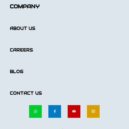
COMPANY
ABOUT US
CAREERS
BLOG
CONTACT US