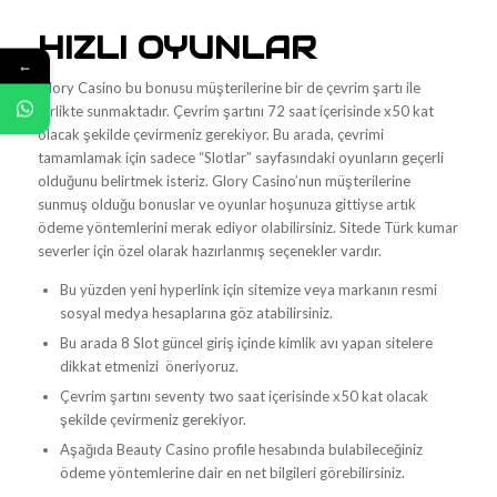
HIZLI OYUNLAR
←
Glory Casino bu bonusu müşterilerine bir de çevrim şartı ile
birlikte sunmaktadır. Çevrim şartını 72 saat içerisinde x50 kat
olacak şekilde çevirmeniz gerekiyor. Bu arada, çevrimi
tamamlamak için sadece “Slotlar” sayfasındaki oyunların geçerli
olduğunu belirtmek isteriz. Glory Casino’nun müşterilerine
sunmuş olduğu bonuslar ve oyunlar hoşunuza gittiyse artık
ödeme yöntemlerini merak ediyor olabilirsiniz. Sitede Türk kumar
severler için özel olarak hazırlanmış seçenekler vardır.
Bu yüzden yeni hyperlink için sitemize veya markanın resmi
sosyal medya hesaplarına göz atabilirsiniz.
Bu arada 8 Slot güncel giriş içinde kimlik avı yapan sitelere
dikkat etmenizi öneriyoruz.
Çevrim şartını seventy two saat içerisinde x50 kat olacak
şekilde çevirmeniz gerekiyor.
Aşağıda Beauty Casino profile hesabında bulabileceğiniz
ödeme yöntemlerine dair en net bilgileri görebilirsiniz.