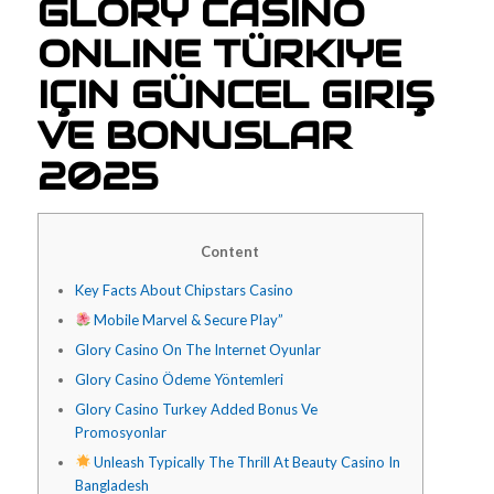
GLORY CASINO
ONLINE TÜRKIYE
IÇIN GÜNCEL GIRIŞ
VE BONUSLAR
2025
Content
Key Facts About Chipstars Casino
Mobile Marvel & Secure Play”
Glory Casino On The Internet Oyunlar
Glory Casino Ödeme Yöntemleri
Glory Casino Turkey Added Bonus Ve
Promosyonlar
Unleash Typically The Thrill At Beauty Casino In
Bangladesh