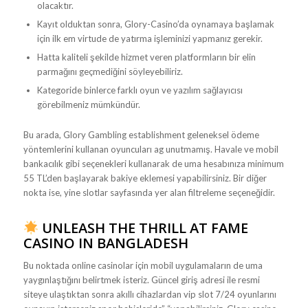
olacaktır.
Kayıt olduktan sonra, Glory-Casino’da oynamaya başlamak
için ilk em virtude de yatırma işleminizi yapmanız gerekir.
Hatta kaliteli şekilde hizmet veren platformların bir elin
parmağını geçmediğini söyleyebiliriz.
Kategoride binlerce farklı oyun ve yazılım sağlayıcısı
görebilmeniz mümkündür.
Bu arada, Glory Gambling establishment geleneksel ödeme
yöntemlerini kullanan oyuncuları ag unutmamış. Havale ve mobil
bankacılık gibi seçenekleri kullanarak de uma hesabınıza minimum
55 TL’den başlayarak bakiye eklemesi yapabilirsiniz. Bir diğer
nokta ise, yine slotlar sayfasında yer alan filtreleme seçeneğidir.
UNLEASH THE THRILL AT FAME
CASINO IN BANGLADESH
Bu noktada online casinolar için mobil uygulamaların de uma
yaygınlaştığını belirtmek isteriz. Güncel giriş adresi ile resmi
siteye ulaştıktan sonra akıllı cihazlardan vip slot 7/24 oyunlarını