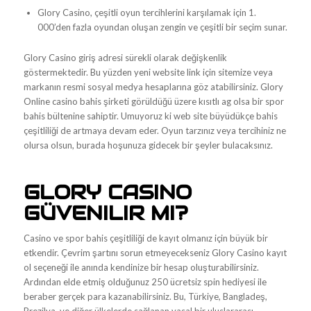
Glory Casino, çeşitli oyun tercihlerini karşılamak için 1.
000’den fazla oyundan oluşan zengin ve çeşitli bir seçim sunar.
Glory Casino giriş adresi sürekli olarak değişkenlik
göstermektedir. Bu yüzden yeni website link için sitemize veya
markanın resmi sosyal medya hesaplarına göz atabilirsiniz. Glory
Online casino bahis şirketi görüldüğü üzere kısıtlı ag olsa bir spor
bahis bültenine sahiptir. Umuyoruz ki web site büyüdükçe bahis
çeşitliliği de artmaya devam eder. Oyun tarzınız veya tercihiniz ne
olursa olsun, burada hoşunuza gidecek bir şeyler bulacaksınız.
GLORY CASINO
GÜVENILIR MI?
Casino ve spor bahis çeşitliliği de kayıt olmanız için büyük bir
etkendir. Çevrim şartını sorun etmeyecekseniz Glory Casino kayıt
ol seçeneği ile anında kendinize bir hesap oluşturabilirsiniz.
Ardından elde etmiş olduğunuz 250 ücretsiz spin hediyesi ile
beraber gerçek para kazanabilirsiniz. Bu, Türkiye, Bangladeş,