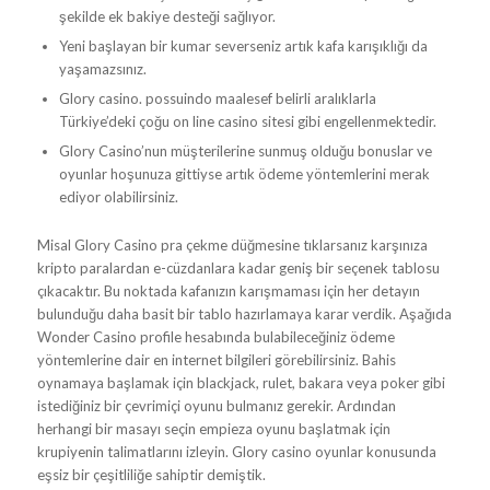
şekilde ek bakiye desteği sağlıyor.
Yeni başlayan bir kumar severseniz artık kafa karışıklığı da
yaşamazsınız.
Glory casino. possuindo maalesef belirli aralıklarla
Türkiye’deki çoğu on line casino sitesi gibi engellenmektedir.
Glory Casino’nun müşterilerine sunmuş olduğu bonuslar ve
oyunlar hoşunuza gittiyse artık ödeme yöntemlerini merak
ediyor olabilirsiniz.
Misal Glory Casino pra çekme düğmesine tıklarsanız karşınıza
kripto paralardan e-cüzdanlara kadar geniş bir seçenek tablosu
çıkacaktır. Bu noktada kafanızın karışmaması için her detayın
bulunduğu daha basit bir tablo hazırlamaya karar verdik. Aşağıda
Wonder Casino profile hesabında bulabileceğiniz ödeme
yöntemlerine dair en internet bilgileri görebilirsiniz. Bahis
oynamaya başlamak için blackjack, rulet, bakara veya poker gibi
istediğiniz bir çevrimiçi oyunu bulmanız gerekir. Ardından
herhangi bir masayı seçin empieza oyunu başlatmak için
krupiyenin talimatlarını izleyin. Glory casino oyunlar konusunda
eşsiz bir çeşitliliğe sahiptir demiştik.