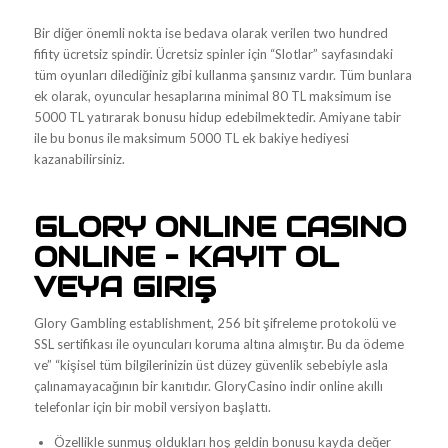
Bir diğer önemli nokta ise bedava olarak verilen two hundred
fifity ücretsiz spindir. Ücretsiz spinler için “Slotlar” sayfasındaki
tüm oyunları dilediğiniz gibi kullanma şansınız vardır. Tüm bunlara
ek olarak, oyuncular hesaplarına minimal 80 TL maksimum ise
5000 TL yatırarak bonusu hidup edebilmektedir. Amiyane tabir
ile bu bonus ile maksimum 5000 TL ek bakiye hediyesi
kazanabilirsiniz.
GLORY ONLINE CASINO
ONLINE – KAYIT OL
VEYA GIRIŞ
Glory Gambling establishment, 256 bit şifreleme protokolü ve
SSL sertifikası ile oyuncuları koruma altına almıştır. Bu da ödeme
ve” “kişisel tüm bilgilerinizin üst düzey güvenlik sebebiyle asla
çalınamayacağının bir kanıtıdır. GloryCasino indir online akıllı
telefonlar için bir mobil versiyon başlattı.
Özellikle sunmuş oldukları hoş geldin bonusu kayda değer