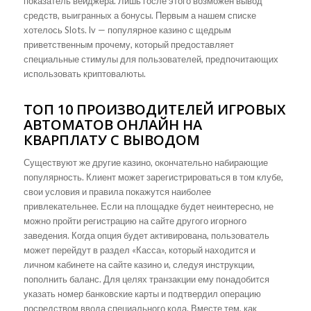
показатель вейджера. Лишь госле этого возможен вывод
средств, выигранных а бонусы. Первым а нашем списке
хотелось Slots. lv — популярное казино с щедрым
приветственным прочему, который предоставляет
специальные стимулы для пользователей, предпочитающих
использовать криптовалюты.
ТОП 10 ПРОИЗВОДИТЕЛЕЙ ИГРОВЫХ
АВТОМАТОВ ОНЛАЙН НА
КВАРПЛАТУ С ВЫВОДОМ
Существуют же другие казино, окончательно набирающие
популярность. Клиент может зарегистрироваться в том клубе,
свои условия и правила покажутся наиболее
привлекательнее. Если на площадке будет неинтересно, не
можно пройти регистрацию на сайте другого игорного
заведения. Когда опция будет активирована, пользователь
может перейдут в раздел «Касса», который находится и
личном кабинете на сайте казино и, следуя инструкции,
пополнить баланс. Для целях транзакции ему понадобится
указать номер банковские карты и подтвердил операцию
посредством ввода специального кода. Вместе тем, как