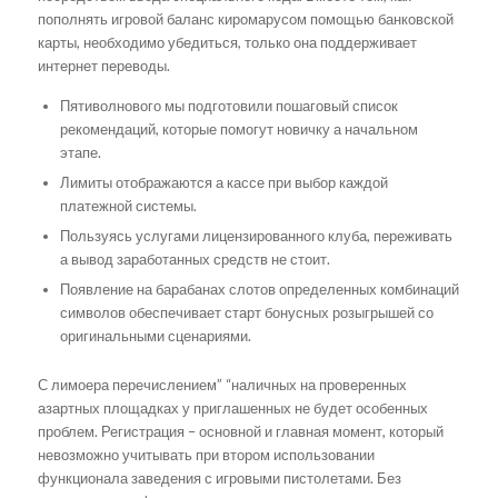
пополнять игровой баланс киромарусом помощью банковской
карты, необходимо убедиться, только она поддерживает
интернет переводы.
Пятиволнового мы подготовили пошаговый список
рекомендаций, которые помогут новичку а начальном
этапе.
Лимиты отображаются а кассе при выбор каждой
платежной системы.
Пользуясь услугами лицензированного клуба, переживать
а вывод заработанных средств не стоит.
Появление на барабанах слотов определенных комбинаций
символов обеспечивает старт бонусных розыгрышей со
оригинальными сценариями.
С лимоера перечислением” “наличных на проверенных
азартных площадках у приглашенных не будет особенных
проблем. Регистрация – основной и главная момент, который
невозможно учитывать при втором использовании
функционала заведения с игровыми пистолетами. Без