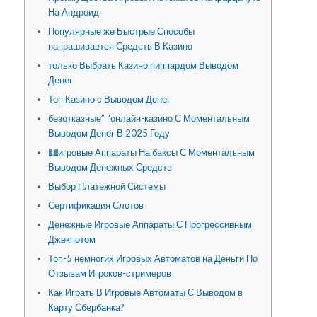
На Андроид
Популярные же Быстрые Способы
напрашивается Средств В Казино
только Выбрать Казино пиппардом Выводом
Денег
Топ Казино с Выводом Денег
безотказные” “онлайн-казино С Моментальным
Выводом Денег В 2025 Году
игровые Аппараты На баксы С Моментальным
Выводом Денежных Средств
Выбор Платежной Системы
Сертификация Слотов
Денежные Игровые Аппараты С Прогрессивным
Джекпотом
Топ-5 немногих Игровых Автоматов на Деньги По
Отзывам Игроков-стримеров
Как Играть В Игровые Автоматы С Выводом в
Карту Сбербанка?