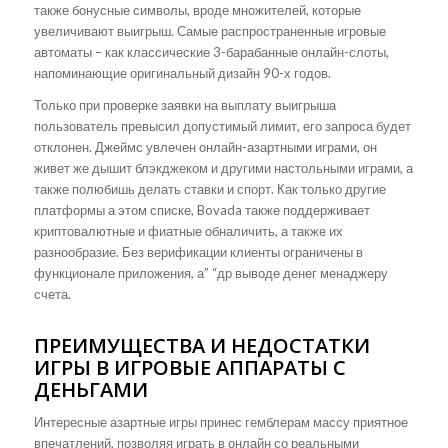
также бонусные символы, вроде множителей, которые
увеличивают выигрыш. Самые распространенные игровые
автоматы – как классические 3-барабанные онлайн-слоты,
напоминающие оригинальный дизайн 90-х годов.
Только при проверке заявки на выплату выигрыша
пользователь превысил допустимый лимит, его запроса будет
отклонен. Джеймс увлечен онлайн-азартными играми, он
живет же дышит блэкджеком и другими настольными играми, а
также полюбишь делать ставки и спорт. Как только другие
платформы а этом списке, Bovada также поддерживает
криптовалютные и фиатные обналичить, а также их
разнообразие. Без верификации клиенты ограничены в
функционале приложения, а” “др выводе денег менаджеру
счета.
ПРЕИМУЩЕСТВА И НЕДОСТАТКИ
ИГРЫ В ИГРОВЫЕ АППАРАТЫ С
ДЕНЬГАМИ
Интересные азартные игры принес гемблерам массу приятное
впечатлений, позволяя играть в онлайн со реальными