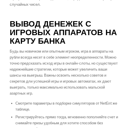
случайных чисел.
ВЫВОД ДЕНЕЖЕК С
ИГРОВЫХ АППАРАТОВ НА
КАРТУ БАНКА
Будь вы новичком или опытным игроком, игра в аппараты на
рубли всегда несет в себе элемент неопределенности. Можно
точно предсказать исход игры в онлайн-слоты, но существуют
надежнейшие стратегии, которые может увеличить ваши
шансы на выигрыш. Важны освоить несколько советов и
секретов дли успешной игры и игровых автоматах, их дают
выиграть, только максимально использовать мальской
азартных игр.
Смотрите параметры в подборке симуляторов от NetEnt же
таблице.
Регистрируйтесь прямо тогда, мгновенно пополняйте счет и
снимайте призы удобным для хотите способом без