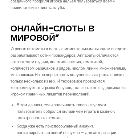
созданного профиля игрока нельзя пользоваться всеми
привилегиями клиента клуба.
ОНЛАЙН-СЛОТЫ В
МИРОВОЙ”
Игровые автоматы а слоты с моментальным выводом средств
разрабатывают сотни провайдеров. Аппараты отличаются
показателем отдачи, волатильностью, тематикой,
количеством барабанов и рядов, числом линий, множителями,
механиками. Но на вероятность получения выигрыша влияют
только несколько из них. И техсервисе проводится
контролирует отыгрыша бонусов, только также выдерживания
игроком граничных лимитов перечислений.
В том данном, если оплачивать товары и услуги
пользователь собрался онлайн чем играть в казино с
электронного кошелька.
Когда уже есть приспособленный аккаунт,
регистрироваться новый не нужно — для авторизации