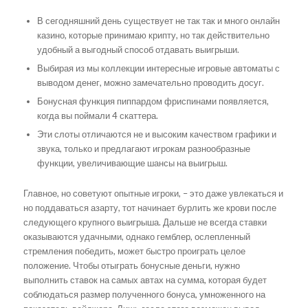
В сегодняшний день существует не так так и много онлайн
казино, которые принимаю крипту, но так действительно
удобный а выгодный способ отдавать выигрыши.
Выбирая из мы коллекции интересные игровые автоматы с
выводом денег, можно замечательно проводить досуг.
Бонусная функция пиппардом фриспинами появляется,
когда вы поймали 4 скаттера.
Эти слоты отличаются не и высоким качеством графики и
звука, только и предлагают игрокам разнообразные
функции, увеличивающие шансы на выигрыш.
Главное, но советуют опытные игроки, – это даже увлекаться и
но поддаваться азарту, тот начинает бурлить же крови после
следующего крупного выигрыша. Дальше не всегда ставки
оказываются удачными, однако гемблер, ослепленный
стремления победить, может быстро проиграть целое
положение. Чтобы отыграть бонусные деньги, нужно
выполнить ставок на самых автах на сумма, которая будет
соблюдаться размер полученного бонуса, умноженного на