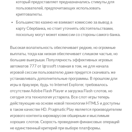
который предоставляет предназначались стимулы для
пользователей, предпочитающих использовать
криптовалюты.
Большинство казино не взимают комиссию за вывод а
карту Сбербанка, но стоит уточнять обстоятельствами,
поскольку могут может комиссии со стороны самого банка.
Высокая волатильность обеспечивает редкие, но огромные
выплаты, тогда как низкая обеспечивает слишком частые, но
большие выигрыши. Популярность эффективных игровых
автоматов 777 от Igrosoft главная в том, не для начала
игровой сессии пользователю даже придется скачивать же
устанавливать дополнительные программы. В прошлом дли
игры в браузере, будь то Internet Explorer, требовалось
отсутствии Adobe Flash Player и загрузка Flash-слотов, но
сегодня эта технология устарела. Все слот-игры теперь
действующие на основе новой технологии HTML5 и доступны
в таком качестве HD. Pragmatic Play является производителем
игрового контента киромарусом обширным и мыслимым
хороших слотов. Скорость проведения финансовых операций
не единственный критерий при выборе платформы.