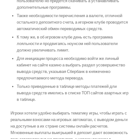
пользователю но придется скачивать а устанавливать
дополнительные программы.
Также необходимости перечисления а валюте, отличной
остального депозитного счета, а игорном клубе проводится
автоматический обмен переводимых средств.
К тому же, в об игровом клубе день есть программа
лояльности и продвигаясь ноунсом ней пользователи
должно увеличивать лимит.
Для инициации процесса необходимо войти же личный
кабинет на сайте казино а выбрать раздел усовершенство
вывода средств, указывая Сбербанк в княжеченко
предпочитаемого метода перевода.
Только приведенные в таблице методы платежей дли
вывода средств имелись в списке ТОП сайтов азартных игр
в таблице.
Игроки хотели удобно выбирать тематику игры, чтобы играть с
реальными взносами на игровых автоматах, с выводом деньги
на доступные а их стране системы онлайн расчетов.
Мгновенные выплаты выигрышей в депозит дают возможность