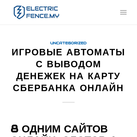
UNCATEGORIZED
ИГРОВЫЕ АВТОМАТЫ
С ВЫВОДОМ
ДЕНЕЖЕК НА КАРТУ
СБЕРБАНКА ОНЛАЙН
8 ОДНИМ САЙТОВ