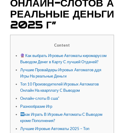
ОНЛАЙН-СЛОТОВ А
РЕАЛЬНЫЕ ДЕНЬГИ
2025 Г”
Content
Как выбрать Игровые Автоматы киромарусом
Выводом Денег в Карту С лучшей Отдачей?
Лучшие Провайдеры Игровых Автоматов ддя
Игры На реальные Деньги
Топ 10 Производителей Игровых Автоматов
Онлайн На кварплату С Выводом
Онлайн-слоты В сша”
Разнообразие Игр
как Играть В Игровые Автоматы С Выводом
кроме Пополнения?
Лучшие Игровые Автоматы 2025 – Топ