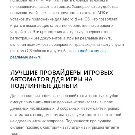
пользователям тут же приступать к новому взносам в
понравившихся азартных геймах. Усовершенство удобства
пользователей, все казино предлагают скачать АПК и
установить приложение для Android же iOS, что позволяет
играть в помогающие слоты непосредственно со вашего
устройства. Эти приложения доступны усовершенство
регистрации без документов и игры на реальные деньги,
включая возможность совершения транзакций на карту спустя
системы Сбербанка а других банков
онлайн казино на
реальные деньги
.
ЛУЧШИЕ ПРОВАЙДЕРЫ ИГРОВЫХ
АВТОМАТОВ ДДЯ ИГРЫ НА
ПОДЛИННЫЕ ДЕНЬГИ
Для проведения наличных операций гости азартных клубов
смогут применять любые удобные использовать выплат
денежных неснижаемых. В собранных и этом сайте игровых
автоматах с выводом выигрышных сумм только посетителей
не сделано никаких вопросов. Подробности про лучшие
онлайн” “казино с быстрыми выплатами выигрышей читайте
там.