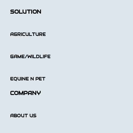
SOLUTION
AGRICULTURE
GAME/WILDLIFE
EQUINE N PET
COMPANY
ABOUT US