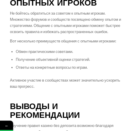
ОПЫТНЫХ ИГРОКОВ
Не бойтесь обратиться за советом к опытным игрокам.
Множество форумов и сообществ посвящено обмену опытом и
стратегиями. Общение с опытными игроками поможет быстрее
освоить правила и избежать распространенных ошибок.
Вот несколько преимуществ общения с опытными игроками:
Обмен практическими советами.
Получение объективной оценки стратегий.
Ответы на конкретные вопросы по играм.
Активное участие в сообществах может значительно ускорить
ваш прогресс.
ВЫВОДЫ И
РЕКОМЕНДАЦИИ
←
Изучение правил казино без депозита возможно благодаря