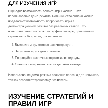
ДЛЯ ИЗУЧЕНИЯ ИГР
Еще одна возможность освоить игры казино — это
использование демо-режима. Большинство онлайн казино
предлагают возможность попробовать игры в
демонстрационном режиме без реальных ставок. Это
позволяет ознакомиться с интерфейсом игры, правилами и
стратегиями без риска для кошелька.
Выберите игру, которая вас интересует.
Запустите игру в демо-режиме.
Попробуйте различные стратегии и подходы.
Оцените свои результаты и сделайте выводы.
Использование демо-режима особенно полезно для новичков,
так как позволяет тренировку без потерь.
ИЗУЧЕНИЕ СТРАТЕГИЙ И
ПРАВИЛ ИГР