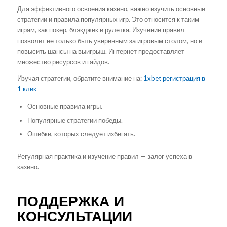
Для эффективного освоения казино, важно изучить основные
стратегии и правила популярных игр. Это относится к таким
играм, как покер, блэкджек и рулетка. Изучение правил
позволит не только быть уверенным за игровым столом, но и
повысить шансы на выигрыш. Интернет предоставляет
множество ресурсов и гайдов.
Изучая стратегии, обратите внимание на:
1xbet регистрация в
1 клик
Основные правила игры.
Популярные стратегии победы.
Ошибки, которых следует избегать.
Регулярная практика и изучение правил — залог успеха в
казино.
ПОДДЕРЖКА И
КОНСУЛЬТАЦИИ