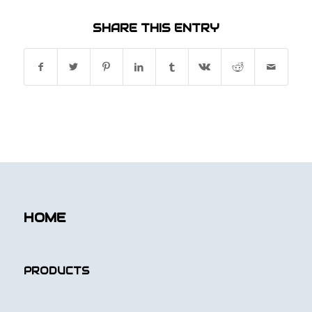
SHARE THIS ENTRY
HOME
PRODUCTS