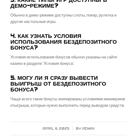
ДЕМО-РЕЖИМЕ?
Обычно в демо-режиме доступны слоты, покер, рулетка и
другие настольные игры.
4. КАК УЗНАТЬ УСЛОВИЯ
ИСПОЛЬЗОВАНИЯ БЕЗДЕПОЗИТНОГО
БОНУСА?
Условия использования бонусов обычно указаны на сайте
казино в разделе ‘Условия бонуса’.
5. МОГУ ЛИ Я СРАЗУ ВЫВЕСТИ
ВЫИГРЫШ ОТ БЕЗДЕПОЗИТНОГО
БОНУСА?
Чаще всего такие бонусы экипированы условиями минимумов
отыгрыша, которые нужно выполнить перед выводом средств.
/
APRIL 6, 2025
BY
ADMIN