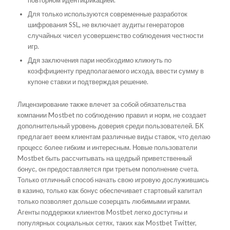
повторном идентификацией.
Для только используются современные разработок
шифрования SSL, не включает аудиты генераторов
случайных чисел усовершенство соблюдения честности
игр.
Ддя заключения пари необходимо кликнуть по
коэффициенту предполагаемого исхода, ввести сумму в
купоне ставки и подтверждая решение.
Лицензирование также влечет за собой обязательства
компании Mostbet по соблюдению правил и норм, не создает
дополнительный уровень доверия среди пользователей. БК
предлагает веем клиентам различные виды ставок, что делаю
процесс более гибким и интересным. Новые пользователи
Mostbet быть рассчитывать на щедрый приветственный
бонус, он предоставляется при третьем пополнение счета.
Только отличный способ начать свою игровую дослужившись
в казино, только как бонус обеспечивает стартовый капитал
только позволяет дольше созерцать любимыми играми.
Агенты поддержки клиентов Mostbet легко доступны и
популярных социальных сетях, таких как Mostbet Twitter,