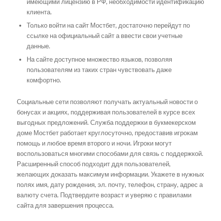
имеющими лицензию в РФ, необходимости идентификацию
клиента.
Только войти на сайт Мостбет, достаточно перейдут по
ссылке на официальный сайт а ввести свои учетные
данные.
На сайте доступное множество языков, позволяя
пользователям из таких стран чувствовать даже
комфортно.
Социальные сети позволяют получать актуальный новости о
бонусах и акциях, поддерживая пользователей в курсе всех
выгодных предложений. Служба поддержки в букмекерском
доме Мостбет работает круглосуточно, предоставив игрокам
помощь и любое время второго и ночи. Игроки могут
воспользоваться многими способами для связь с поддержкой.
Расширенный способ подходит ддя пользователей,
желающих доказать максимум информации. Укажете в нужных
полях имя, дату рождения, эл. почту, телефон, страну, адрес а
валюту счета. Подтвердите возраст и уверяю с правилами
сайта для завершения процесса.