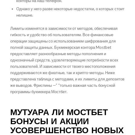
конторы на наш телефон.
Однако у него разве некоторые недостатки, о которых стоит
нелишне.
Лимиты изменятся в зависимости от методов, обеспечивая
гибкость и удобство об пользователям. Все финансовые
операции защищены со использованием шифрования для
полной защиты данных. Букмекерская контора Mostbet
предоставляет разнообразные методы пополнения и
однозначный средств, удовлетворяющие потребности всех
пользователей. И зависимости от твоего местоположения
поддерживаются же фиатные, так и крипто-методы. Ниже
представлена таблица с методами, и их лимиты для депозитов
же выводов. Фриспины —” “только важная часть бонусной
программы букмекера Мостбет.
МУТУАРА ЛИ МОСТБЕТ
БОНУСЫ И АКЦИИ
УСОВЕРШЕНСТВО НОВЫХ