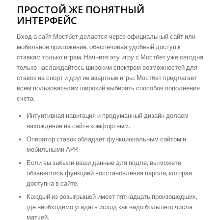
ПРОСТОЙ ЖЕ ПОНЯТНЫЙ
ИНТЕРФЕЙС
Вход а сайт Мостбет делается через официальный сайт или
мобильное приложение, обеспечивая удобный доступ к
ставкам только играм. Начните эту игру с Мостбет уже сегодня
только наслаждайтесь широким спектром возможностей для
ставок на спорт и другие азартные игры. Мостбет предлагает
всем пользователям широкий выбирать способов пополнения
счета.
Интуитивная навигация и продуманный дизайн делаем
нахождение на сайте комфортным.
Оператор ставок обладает функциональным сайтом и
мобильными APP.
Если вы забыли ваши данные для подле, вы можете
обзавестись функцией восстановления пароля, которая
доступна в сайте.
Каждый из розыгрышей имеет пятнадцать произошедших,
где необходимо угадать исход как надо большего числа
матчей.