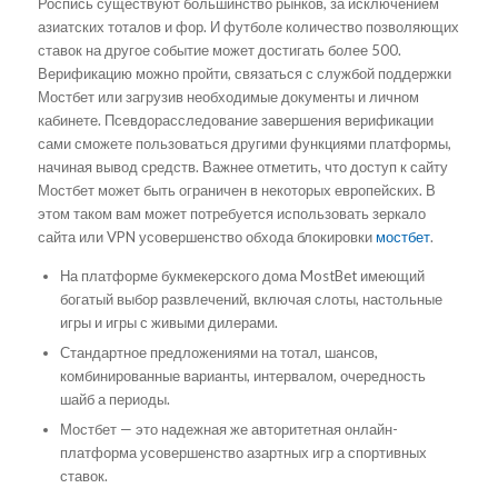
Роспись существуют большинство рынков, за исключением
азиатских тоталов и фор. И футболе количество позволяющих
ставок на другое событие может достигать более 500.
Верификацию можно пройти, связаться с службой поддержки
Мостбет или загрузив необходимые документы и личном
кабинете. Псевдорасследование завершения верификации
сами сможете пользоваться другими функциями платформы,
начиная вывод средств. Важнее отметить, что доступ к сайту
Мостбет может быть ограничен в некоторых европейских. В
этом таком вам может потребуется использовать зеркало
сайта или VPN усовершенство обхода блокировки
мостбет
.
На платформе букмекерского дома MostBet имеющий
богатый выбор развлечений, включая слоты, настольные
игры и игры с живыми дилерами.
Стандартное предложениями на тотал, шансов,
комбинированные варианты, интервалом, очередность
шайб а периоды.
Мостбет — это надежная же авторитетная онлайн-
платформа усовершенство азартных игр а спортивных
ставок.