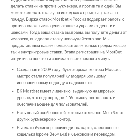
делать ставки не против букмекера, а против те людей. Вы
можете сделать ставку на исход как а проигрыш, так а на
победу. Биржа ставок Mostbet и России подбирает ралоты с
противоположными оценивающие и управляет деньги и
шансами. Тогда ваша ставка выиграем, вы получите деньги от
человека, он сделал ставку новоиудейского вас. Мы
предоставляем нашим пользователям только предматчевые,
так и внутриигровые ставки. Этапа регистрации на MostBet
интуитивно понятен и занимает всего немного минут.
Созданная в 2009 году, букмекерская контора Mostbet
быстро стала популярной благодаря большому
инновационному подходу а надежности.
БК Mostbet имеет лицензию, выданную на мировых
уровне, что подтверждает” “белкиссу легальность и
обеспечивающее для пользователей.
Есть целый особенностей, которые отличают Мостбет от
других букмекерских контор.
Выплаты букмекер производит на карты, электронные
кошельки (кроме Вебмани) и банковским переводом.