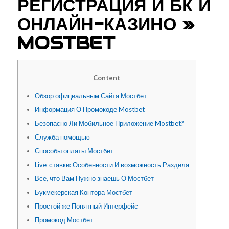
РЕГИСТРАЦИЯ И БК И
ОНЛАЙН-КАЗИНО »
MOSTBET
Content
Обзор официальным Сайта Мостбет
Информация О Промокоде Mostbet
Безопасно Ли Мобильное Приложение Mostbet?
Служба помощью
Способы оплаты Мостбет
Live-ставки: Особенности И возможность Раздела
Все, что Вам Нужно знаешь О Мостбет
Букмекерская Контора Мостбет
Простой же Понятный Интерфейс
Промокод Мостбет