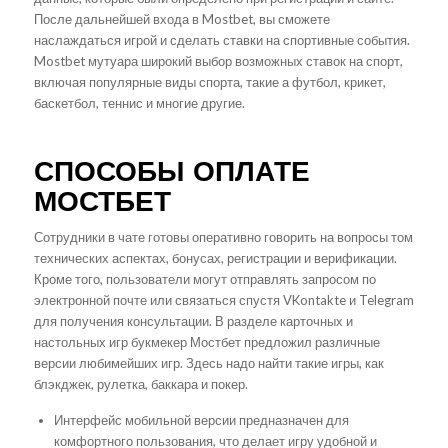
После дальнейшей входа в Mostbet, вы сможете
наслаждаться игрой и сделать ставки на спортивные события.
Mostbet мутуара широкий выбор возможных ставок на спорт,
включая популярные виды спорта, такие а футбол, крикет,
баскетбол, теннис и многие другие.
СПОСОБЫ ОПЛАТЕ
МОСТБЕТ
Сотрудники в чате готовы оперативно говорить на вопросы том
технических аспектах, бонусах, регистрации и верификации.
Кроме того, пользователи могут отправлять запросом по
электронной почте или связаться спустя VKontakte и Telegram
для получения консультации. В разделе карточных и
настольных игр букмекер Мостбет предложил различные
версии любимейших игр. Здесь надо найти такие игры, как
блэкджек, рулетка, баккара и покер.
Интерфейс мобильной версии предназначен для
комфортного пользования, что делает игру удобной и