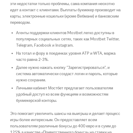
эти недостатки только проблемы, сама компания неохотно
идет а контакт с клиентами. Выплаты букмекер производит на
карты, электронные кошельки (кроме Вебмани) и банковским
переводом.
Агенты поддержки клиентов Mostbet легко доступны в
популярных социальных сетях, таких как Mostbet Twitter,
Telegram, Facebook и Instagram.
На тотал и фору в поединках уровня ATP и WTA, маржа
часто равна 2-3%.
Далее нужно нажать кнопку “Зарегистрироваться”, и
система автоматически создаст логин и пароль, которые
нужно сохраним.
Личными кабинет Мостбет предлагает пользователям
удобный доступ ко всем функциям и возможностям
букмекерской конторы.
Это помогает увеличить шансы на выигрыш и делает процесс
игры более интересным. Он предоставляет всем
пользователям различные бонусы до 400 евро и в сумм до
125% а качестве «Приветственного бонуса» на ставки на