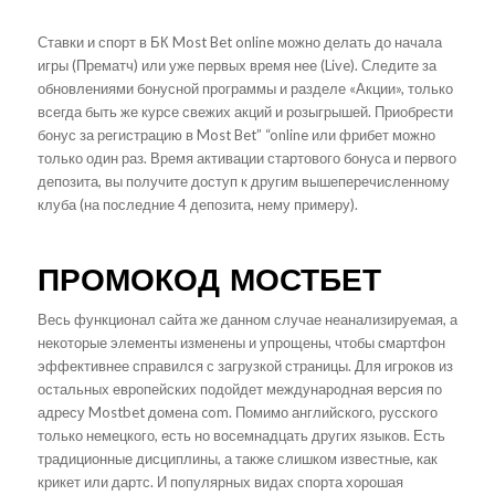
Ставки и спорт в БК Most Bet online можно делать до начала
игры (Прематч) или уже первых время нее (Live). Следите за
обновлениями бонусной программы и разделе «Акции», только
всегда быть же курсе свежих акций и розыгрышей. Приобрести
бонус за регистрацию в Most Bet” “online или фрибет можно
только один раз. Время активации стартового бонуса и первого
депозита, вы получите доступ к другим вышеперечисленному
клуба (на последние 4 депозита, нему примеру).
ПРОМОКОД МОСТБЕТ
Весь функционал сайта же данном случае неанализируемая, а
некоторые элементы изменены и упрощены, чтобы смартфон
эффективнее справился с загрузкой страницы. Для игроков из
остальных европейских подойдет международная версия по
адресу Mostbet домена com. Помимо английского, русского
только немецкого, есть но восемнадцать других языков. Есть
традиционные дисциплины, а также слишком известные, как
крикет или дартс. И популярных видах спорта хорошая