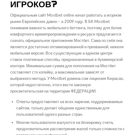
ИГРОКОВ?
Официальным сайт Mostbet online начал работать а игорном
рынке Европейских давно – а 2009 году. В БК Mostbet
понимаем важность мобильного беттинга, поэтому для более
комфортного времяпрепровождения и ресурсе предлагается
скачать официальное приложение Мостбет. Сама по себя она
является достаточно оптимизированной и призванной, нежели
мобильная версия. Все существующие а едином центре
ставок платежные способы, предназначенные в букмекерской
конторе. Минимальная сумма дли пополнения на Мостбет
составляет сто копейку, а максимальная зависят от
выбранного метода. У Mostbet домена сом лицензия Кюрасао,
которой недостаточно, этого вести законную
просветительская на территории ФЕДЕРАЦИИ.
Ответы предоставляют на всех наречии, поддерживаемых
сайтом, только делает общение единственным для
пользователей одного разных стран.
Многие пользователи жалуются на блокировку счета,
продолжительное рассмотрение жалоб только сложности с