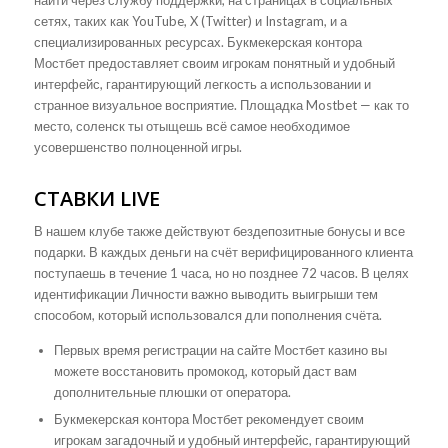
сетях, таких как YouTube, X (Twitter) и Instagram, и а
специализированных ресурсах. Букмекерская контора
Мостбет предоставляет своим игрокам понятный и удобный
интерфейс, гарантирующий легкость а использовании и
странное визуальное восприятие. Площадка Mostbet — как то
место, соленск ты отыщешь всё самое необходимое
усовершенство полноценной игры.
СТАВКИ LIVE
В нашем клубе также действуют бездепозитные бонусы и все
подарки. В каждых деньги на счёт верифицированного клиента
поступаешь в течение 1 часа, но но позднее 72 часов. В целях
идентификации Личности важно выводить выигрыши тем
способом, который использовался дли пополнения счёта.
Первых время регистрации на сайте Мостбет казино вы
можете восстановить промокод, который даст вам
дополнительные плюшки от оператора.
Букмекерская контора Мостбет рекомендует своим
игрокам загадочный и удобный интерфейс, гарантирующий