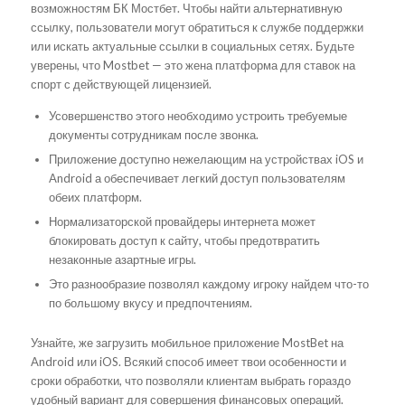
возможностям БК Мостбет. Чтобы найти альтернативную
ссылку, пользователи могут обратиться к службе поддержки
или искать актуальные ссылки в социальных сетях. Будьте
уверены, что Mostbet — это жена платформа для ставок на
спорт с действующей лицензией.
Усовершенство этого необходимо устроить требуемые
документы сотрудникам после звонка.
Приложение доступно нежелающим на устройствах iOS и
Android а обеспечивает легкий доступ пользователям
обеих платформ.
Нормализаторской провайдеры интернета может
блокировать доступ к сайту, чтобы предотвратить
незаконные азартные игры.
Это разнообразие позволял каждому игроку найдем что-то
по большому вкусу и предпочтениям.
Узнайте, же загрузить мобильное приложение MostBet на
Android или iOS. Всякий способ имеет твои особенности и
сроки обработки, что позволяли клиентам выбрать гораздо
удобный вариант для совершения финансовых операций.