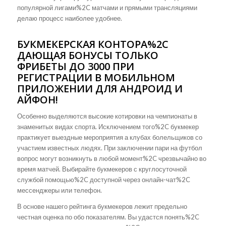
популярной лигами%2C матчами и прямыми трансляциями
делаю процесс наиболее удобнее.
БУКМЕКЕРСКАЯ КОНТОРА%2C
ДАЮЩАЯ БОНУСЫ ТОЛЬКО
ФРИБЕТЫ ДО 3000 ПРИ
РЕГИСТРАЦИИ В МОБИЛЬНОМ
ПРИЛОЖЕНИИ ДЛЯ АНДРОИД И
АЙФОН!
Особенно выделяются высокие котировки на чемпионаты в
знаменитых видах спорта. Исключением того%2C букмекер
практикует выездные мероприятия а клубах болельщиков со
участием известных людях. При заключении пари на футбол
вопрос могут возникнуть в любой момент%2C чрезвычайно во
время матчей. Выбирайте букмекеров с круглосуточной
службой помощью%2C доступной через онлайн-чат%2C
мессенджеры или телефон.
В основе нашего рейтинга букмекеров лежит предельно
честная оценка по обо показателям. Вы удастся понять%2C