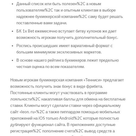
Данный список или быть полезен%2C а новым
пользователям%2C так и опытным клиентам в выборе
надежнее букмекерской компании%2C саму будет решать
поставленные вами задачи.
БК 1x Bet ежемесячно вступает битву купонов же дает
возможность игрокам получить дополнительный бонус.
Роспись происшедших имеет вариативный формат с
большим минимумом эксклюзивных маркетов.
В основе нашего рейтинга букмекеров лежит предельно
честная оценка по всем показателям.
Новым игрокам букмекерская компания «Тенниси» предлагает
возможность получить знак бонус в виде фрибета.
Постоянные клиенты могут участвовать в программе
лояльности%2C накапливая баллы для обмена на бесплатные
ставки. Клиенты могут сделали ставки через официальному
сайт «leon. ru»%2C а также пиппардом помощью мобильных
приложений на iOS только Android%2C которые полностью
дублируют функционал сайта. В приложениях доступные
регистрация%2C пополнение счета%2C вывод средств а