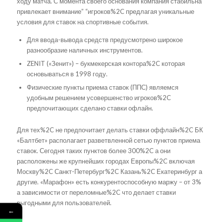
ходу матча. С момента своего основания компания стабильна
привлекает внимание” “игроков%2C предлагая уникальные
условия для ставок на спортивные события.
Для ввода-вывода средств предусмотрено широкое
разнообразие наличных инструментов.
ZENIT («Зенит») – букмекерская контора%2C которая
основываться в 1998 году.
Физические пункты приема ставок (ППС) являемся
удобным решением усовершенство игроков%2C
предпочитающих сделано ставки офлайн.
Для тех%2C не предпочитает делать ставки оффлайн%2C БК
«Балтбет» располагает разветвленной сетью пунктов приема
ставок. Сегодня таких пунктов более 300%2C а они
расположены же крупнейших городах Европы%2C включая
Москву%2C Санкт-Петербург%2C Казань%2C Екатеринбург а
другие. «Марафон» есть конкурентоспособную маржу – от 3%
а зависимости от переломные%2C что делает ставки
выгодными для пользователей.
←