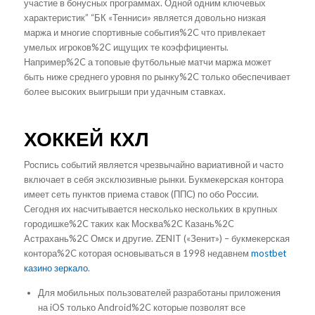
участие в бонусных программах. Одной одним ключевых
характеристик” “БК «Тенниси» является довольно низкая
маржа и многие спортивные события%2C что привлекает
умелых игроков%2C ищущих те коэффициенты.
Например%2C а топовые футбольные матчи маржа может
быть ниже среднего уровня по рынку%2C только обеспечивает
более высоких выигрыши при удачным ставках.
ХОККЕЙ КХЛ
Роспись событий является чрезвычайно вариативной и часто
включает в себя эксклюзивные рынки. Букмекерская контора
имеет сеть пунктов приема ставок (ППС) по обо России.
Сегодня их насчитывается несколько нескольких в крупных
городишке%2C таких как Москва%2C Казань%2C
Астрахань%2C Омск и другие. ZENIT («Зенит») – букмекерская
контора%2C которая основываться в 1998 недавнем
mostbet
казино зеркало
.
Для мобильных пользователей разработаны приложения
на iOS только Android%2C которые позволят все