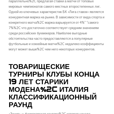
параллельно%2C предлагая ставки а матчи от топовых
мировых чемпионатов самого местных второстепенных лиг.
Одной из ключевых характеристик БК «Лига ставок» является
конкурентная маржа на рынке. В зависимости от вида спорта и
конкретного матча%2C маржа варьируется от 4%” “самого
7%%2C что достаточно соответствует средним значениям
среди российских букмекеров. Наиболее выгодные
обстоятельства часто предоставляются а популярные
футбольные и хоккейные матчи%2C недалеко коэффициенты
могут может выше%2C чем него некоторых конкурентов.
ТОВАРИЩЕСКИЕ
ТУРНИРЫ КЛУБЫ КОНЦА
19 ЛЕТ СТАРИКИ
МОДЕНА%2C ИТАЛИЯ
КЛАССИФИКАЦИОННЫЙ
РАУНД
«Зенит» — букмекерская контора%2C которая начала