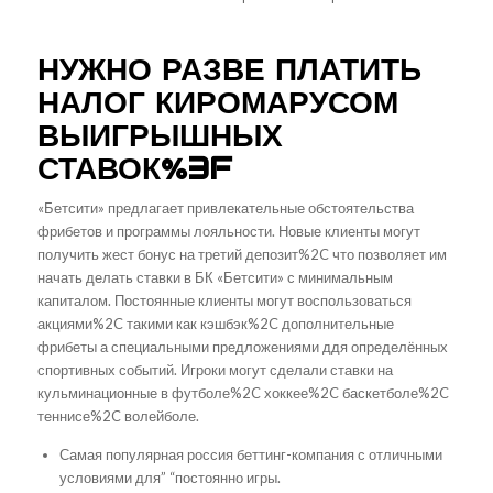
НУЖНО РАЗВЕ ПЛАТИТЬ
НАЛОГ КИРОМАРУСОМ
ВЫИГРЫШНЫХ
СТАВОК%3F
«Бетсити» предлагает привлекательные обстоятельства
фрибетов и программы лояльности. Новые клиенты могут
получить жест бонус на третий депозит%2C что позволяет им
начать делать ставки в БК «Бетсити» с минимальным
капиталом. Постоянные клиенты могут воспользоваться
акциями%2C такими как кэшбэк%2C дополнительные
фрибеты а специальными предложениями ддя определённых
спортивных событий. Игроки могут сделали ставки на
кульминационные в футболе%2C хоккее%2C баскетболе%2C
теннисе%2C волейболе.
Самая популярная россия беттинг-компания с отличными
условиями для” “постоянно игры.