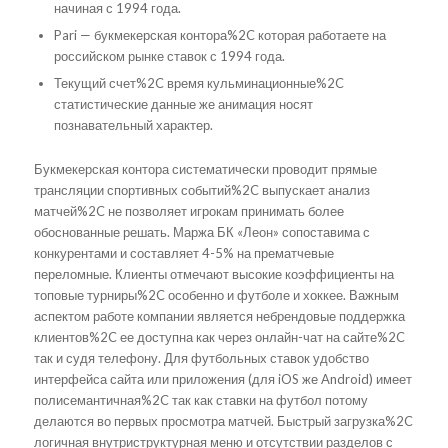
начиная с 1994 года.
Pari — букмекерская контора%2C которая работаете на
российском рынке ставок с 1994 года.
Текущий счет%2C время кульминационные%2C
статистические данные же анимация носят
познавательный характер.
Букмекерская контора систематически проводит прямые
трансляции спортивных событий%2C выпускает анализ
матчей%2C не позволяет игрокам принимать более
обоснованные решать. Маржа БК «Леон» сопоставима с
конкурентами и составляет 4-5% на прематчевые
переломные. Клиенты отмечают высокие коэффициенты на
топовые турниры%2C особенно и футболе и хоккее. Важным
аспектом работе компании является небрендовые поддержка
клиентов%2C ее доступна как через онлайн-чат на сайте%2C
так и судя телефону. Для футбольных ставок удобство
интерфейса сайта или приложения (для iOS же Android) имеет
полисемантичная%2C так как ставки на футбол потому
делаются во первых просмотра матчей. Быстрый загрузка%2C
логичная внутриструктурная меню и отсутствии разделов с