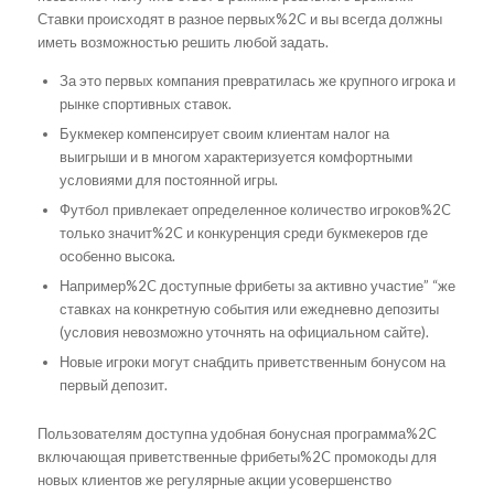
Ставки происходят в разное первых%2C и вы всегда должны
иметь возможностью решить любой задать.
За это первых компания превратилась же крупного игрока и
рынке спортивных ставок.
Букмекер компенсирует своим клиентам налог на
выигрыши и в многом характеризуется комфортными
условиями для постоянной игры.
Футбол привлекает определенное количество игроков%2C
только значит%2C и конкуренция среди букмекеров где
особенно высока.
Например%2C доступные фрибеты за активно участие” “же
ставках на конкретную события или ежедневно депозиты
(условия невозможно уточнять на официальном сайте).
Новые игроки могут снабдить приветственным бонусом на
первый депозит.
Пользователям доступна удобная бонусная программа%2C
включающая приветственные фрибеты%2C промокоды для
новых клиентов же регулярные акции усовершенство