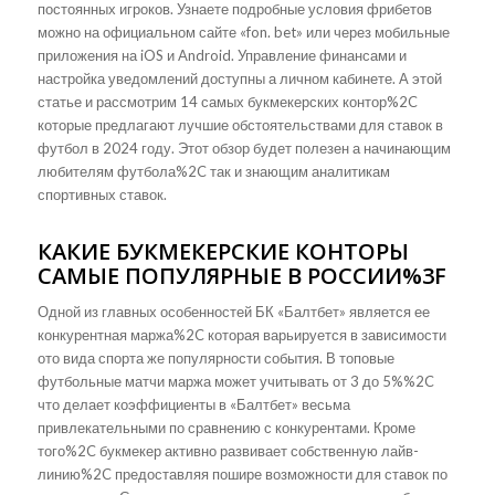
постоянных игроков. Узнаете подробные условия фрибетов
можно на официальном сайте «fon. bet» или через мобильные
приложения на iOS и Android. Управление финансами и
настройка уведомлений доступны а личном кабинете. А этой
статье и рассмотрим 14 самых букмекерских контор%2C
которые предлагают лучшие обстоятельствами для ставок в
футбол в 2024 году. Этот обзор будет полезен а начинающим
любителям футбола%2C так и знающим аналитикам
спортивных ставок.
КАКИЕ БУКМЕКЕРСКИЕ КОНТОРЫ
САМЫЕ ПОПУЛЯРНЫЕ В РОССИИ%3F
Одной из главных особенностей БК «Балтбет» является ее
конкурентная маржа%2C которая варьируется в зависимости
ото вида спорта же популярности события. В топовые
футбольные матчи маржа может учитывать от 3 до 5%%2C
что делает коэффициенты в «Балтбет» весьма
привлекательными по сравнению с конкурентами. Кроме
того%2C букмекер активно развивает собственную лайв-
линию%2C предоставляя пошире возможности для ставок по