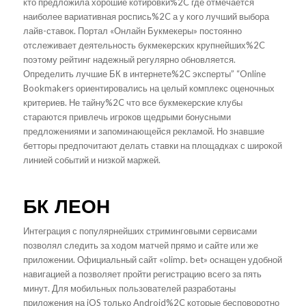
кто предложила хорошие котировки%2C где отмечается
наиболее вариативная роспись%2C а у кого лучший выбора
лайв-ставок. Портал «Онлайн Букмекеры» постоянно
отслеживает деятельность букмекерских крупнейших%2C
поэтому рейтинг надежный регулярно обновляется.
Определить лучшие БК в интернете%2C эксперты” “Online
Bookmakers ориентировались на целый комплекс оценочных
критериев. Не тайну%2C что все букмекерские клубы
стараются привлечь игроков щедрыми бонусными
предложениями и запоминающейся рекламой. Но знавшие
бетторы предпочитают делать ставки на площадках с широкой
линией событий и низкой маржей.
БК ЛЕОН
Интеграция с популярнейших стриминговыми сервисами
позволял следить за ходом матчей прямо и сайте или же
приложении. Официальный сайт «olimp. bet» оснащен удобной
навигацией а позволяет пройти регистрацию всего за пять
минут. Для мобильных пользователей разработаны
приложения на iOS только Android%2C которые бесповоротно