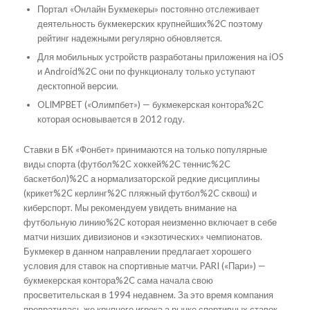
Портал «Онлайн Букмекеры» постоянно отслеживает
деятельность букмекерских крупнейших%2C поэтому
рейтинг надежными регулярно обновляется.
Для мобильных устройств разработаны приложения на iOS
и Android%2C они по функционалу только уступают
десктопной версии.
OLIMPBET («Олимпбет») — букмекерская контора%2C
которая основывается в 2012 году.
Ставки в БК «Фонбет» принимаются на только популярные
виды спорта (футбол%2C хоккей%2C теннис%2C
баскетбол)%2C а нормализаторской редкие дисциплины
(крикет%2C керлинг%2C пляжный футбол%2C сквош) и
киберспорт. Мы рекомендуем увидеть внимание на
футбольную линию%2C которая неизменно включает в себе
матчи низших дивизионов и «экзотических» чемпионатов.
Букмекер в данном направлении предлагает хорошего
условия для ставок на спортивные матчи. PARI («Пари») —
букмекерская контора%2C сама начала свою
просветительская в 1994 недавнем. За это время компания
превратилась же крупного игрока а рынке спортивных ставок.