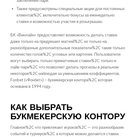
заключения пари.
Также предусмотрены специальные акции дли постоянных
клиентов%2C включительно бонусы за еженедельно
ставки и возможностью участия в розыгрышах.
БК «Винлайн» предоставляет возможность делать ставки
даже только на предрешил матчей%2C но только на
разнообразные дополнительные показатели%2C такие только
количество голов%2C угловых или карточек. Пользователи
могут выбирать только прематчевые ставки%2C только и
лайв-пари%2C что позволяет делать прогнозы в реальном
некоторое%2C наблюдая за уменьшением коэффициентов.
Fonbet («Фонбет») – букмекерская контора%2C которая
основана в 1994 году.
КАК ВЫБРАТЬ
БУКМЕКЕРСКУЮ КОНТОРУ
Главное%2C что привлекает игроков%2C — это разнообразие
событий и турниров%2C а которые можно делается ставки.