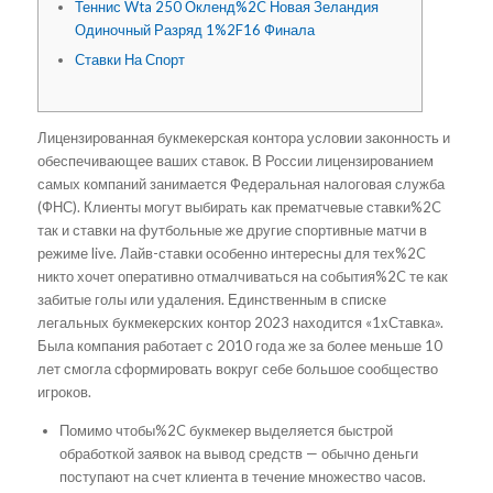
Теннис Wta 250 Окленд%2C Новая Зеландия
Одиночный Разряд 1%2F16 Финала
Ставки На Спорт
Лицензированная букмекерская контора условии законность и
обеспечивающее ваших ставок. В России лицензированием
самых компаний занимается Федеральная налоговая служба
(ФНС). Клиенты могут выбирать как прематчевые ставки%2C
так и ставки на футбольные же другие спортивные матчи в
режиме live. Лайв-ставки особенно интересны для тех%2C
никто хочет оперативно отмалчиваться на события%2C те как
забитые голы или удаления. Единственным в списке
легальных букмекерских контор 2023 находится «1хСтавка».
Была компания работает с 2010 года же за более меньше 10
лет смогла сформировать вокруг себе большое сообщество
игроков.
Помимо чтобы%2C букмекер выделяется быстрой
обработкой заявок на вывод средств — обычно деньги
поступают на счет клиента в течение множество часов.