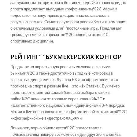
заслуженным авторитетом в беттинг-среде. Же топовых видах
спорта предлагает выгодные коэффициенты%2C маржа в
недостаточно популярных дисциплинах оставалось в
разумных рамках. Самая популярная россии беттинг-компания
с отличными условиями для” “постоянные игры. Предлагает
громадную линию в прематче%2C освещая около 40
спортивных дисциплин.
РЕЙТИНГ” “БУКМЕКЕРСКИХ КОНТОР
Предложила вариативную роспись со эксклюзивными
рынками%2C и также достаточно выгодные котировки в
известных дисциплинах. Лучшая БК для оформления того
прогноза на спорт в режиме live – это «1хСтавка». Букмекер
предлагает клиентам самый большой выбора ставок в
лайве%2C начиная от топовых соревнований%2C и
наиответственного национальными дивизионами 3-4 порядка.
Матчи в live сопровождаются информативной статистикой%2C
инфографикой же видеотрансляциями.
Линия регулярно обновляется%2C предоставляя
пользователям пошире возможности для другого и анализа