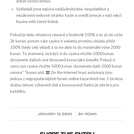
získat uvítací bonus.
Vyhledali jsme nejvíce nedůvěryhodné, nespolehlivé a
nezákonné webové stránky kasin a uvedli jsme je v naší sekci
Kasina mhh černé listině.
Pokud je tedy vkladový reward v hodnotě 100% a to až do výše
2k korun, potom vám casino k vašemu prvnímu vkladu přidá
100% (tedy celý vklad) a to be able to do maximální výše 2000
korun. To znamená, že když si do casina vložíte 1000 korun,
dostanete dalších one thousand korun jako benefit. Pokud si
carry out casina vložíte 5000 korun, dostanete další 2000 korun
veoma” “bonus atd.
On the internet hrací automaty jsou
jednou z nejpopulárnějších forem online hazardních her. S širokou
škálou témat, výherních linií a bonusových funkcí je zde hra pro
každého.
/
JANUARY 13, 2025
BY
ADMIN