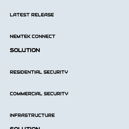
LATEST RELEASE
NEMTEK CONNECT
SOLUTION
RESIDENTIAL SECURITY
COMMERCIAL SECURITY
INFRASTRUCTURE