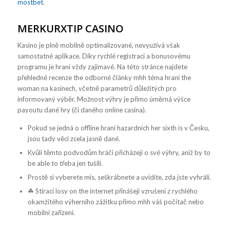
mostbet
.
MERKURXTIP CASINO
Kasino je plně mobilně optimalizované, nevyužívá však
samostatné aplikace. Díky rychlé registraci a bonusovému
programu je hraní vždy zajímavé. Na této stránce najdete
přehledné recenze the odborné články mhh téma hraní the
woman na kasinech, včetně parametrů důležitých pro
informovaný výběr. Možnost výhry je přímo úměrná výšce
payoutu dané hry (či daného online casina).
Pokud se jedná o offline hraní hazardních her sixth is v Česku,
jsou tady věci zcela jasně dané.
Kvůli těmto podvodům hráči přicházejí o své výhry, aniž by to
be able to třeba jen tušili.
Prostě si vyberete mis, seškrábnete a uvidíte, zda jste vyhráli.
☘ Stírací losy on the internet přinášejí vzrušení z rychlého
okamžitého výherního zážitku přímo mhh váš počítač nebo
mobilní zařízení.