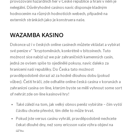
provozování hazardních her v České republice a hraní v něm je
nelegální. Důvěryhodné casinos navíc disponuje kladným
hodnocením na různých hodnotících webech, případně na
externích stránkách jako je konstruera naše.
WAZAMBA KASINO
Dokonce už i v českých online casinech můžete vkládat a vybírat
své peníze v” “kryptoměnách, konkrétně v bitcoinech. Tuto
možnost sice nabízí už we pár zahraničních kamenných casin,
jedná ze ovšem spíše to ojedinělé pokusy, navíc daleko za
hranicemi naší republiky. Do Česka tato možnost
pravděpodobně dorazí až za hodně dlouhou dobu (pokud
vůbec). Čeští hráči, zde odhalíte online česká casina v korunách a
zahranicni casina on-line, kterým byste se měli vyhnout some sort
of nehrát zde on-line kasinové hry!
Také záleží na tom, jak velký obnos peněz vybíráte – čím vyšší
částku chcete převést, tím déle to může trvat.
Pokud jste versus casinu vyhráli, pravděpodobně nechcete
čekat dlouhé dny, než sony ericsson vaše výhra objeví na
účtu.