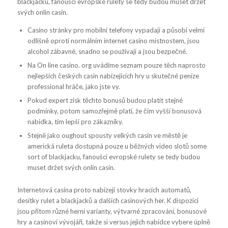
blackjacku, fanoušci evropské rulety se tedy budou muset držet
svých onlin casin.
Casino stránky pro mobilní telefony vypadají a působí velmi
odlišně oproti normálním internet casino místnostem, jsou
alcohol zábavné, snadno se používají a jsou bezpečné.
Na On line casino. org uvádíme seznam pouze těch naprosto
nejlepších českých casin nabízejících hry u skutečné peníze
professional hráče, jako jste vy.
Pokud expert zisk těchto bonusů budou platit stejné
podmínky, potom samozřejmě platí, že čím vyšší bonusová
nabídka, tím lepší pro zákazníky.
Stejně jako oughout spousty velkých casin ve městě je
americká ruleta dostupná pouze u běžných video slotů some
sort of blackjacku, fanoušci evropské rulety se tedy budou
muset držet svých onlin casin.
Internetová casina proto nabízejí stovky hracích automatů,
desítky rulet a blackjacků a dalších casinových her. K dispozici
jsou přitom různé herní varianty, výtvarné zpracování, bonusové
hry a casinoví vývojáři, takže si versus jejich nabídce vybere úplně