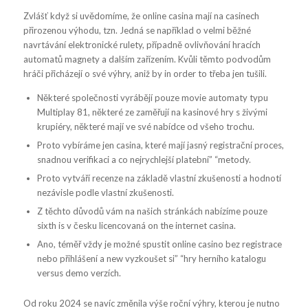
Zvlášť když si uvědomíme, že online casina mají na casinech
přirozenou výhodu, tzn. Jedná se například o velmi běžné
navrtávání elektronické rulety, případně ovlivňování hracích
automatů magnety a dalším zařízením. Kvůli těmto podvodům
hráči přicházejí o své výhry, aniž by in order to třeba jen tušili.
Některé společnosti vyrábějí pouze movie automaty typu
Multiplay 81, některé ze zaměřují na kasinové hry s živými
krupiéry, některé mají ve své nabídce od všeho trochu.
Proto vybíráme jen casina, které mají jasný registrační proces,
snadnou verifikaci a co nejrychlejší platební” “metody.
Proto vytváří recenze na základě vlastní zkušenosti a hodnotí
nezávisle podle vlastní zkušenosti.
Z těchto důvodů vám na našich stránkách nabízíme pouze
sixth is v česku licencovaná on the internet casina.
Ano, téměř vždy je možné spustit online casino bez registrace
nebo přihlášení a new vyzkoušet si” “hry herního katalogu
versus demo verzích.
Od roku 2024 se navíc změnila výše roční výhry, kterou je nutno