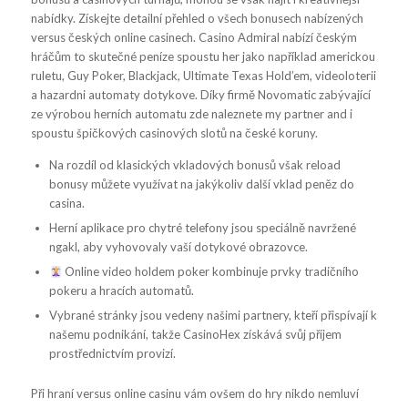
nabídky. Získejte detailní přehled o všech bonusech nabízených
versus českých online casinech. Casino Admiral nabízí českým
hráčům to skutečné peníze spoustu her jako například americkou
ruletu, Guy Poker, Blackjack, Ultimate Texas Hold’em, videoloterii
a hazardni automaty dotykove. Díky firmě Novomatic zabývající
ze výrobou herních automatu zde naleznete my partner and i
spoustu špičkových casinových slotů na české koruny.
Na rozdíl od klasických vkladových bonusů však reload
bonusy můžete využívat na jakýkoliv další vklad peněz do
casina.
Herní aplikace pro chytré telefony jsou speciálně navržené
ngakl, aby vyhovovaly vaší dotykové obrazovce.
Online video holdem poker kombinuje prvky tradičního
pokeru a hracích automatů.
Vybrané stránky jsou vedeny našimi partnery, kteří přispívají k
našemu podnikání, takže CasinoHex získává svůj příjem
prostřednictvím provizí.
Při hraní versus online casinu vám ovšem do hry nikdo nemluví