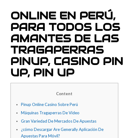
ONLINE EN PERÚ,
PARA TODOS LOS
AMANTES DE LAS
TRAGAPERRAS
PINUP, CASINO PIN
UP, PIN UP
Content
Pinup Online Casino Sobre Perú
Máquinas Tragaperras De Video
Gran Variedad De Mercados De Apuestas
¿cómo Descargar Are Generally Aplicación De
Apuestas Para Móvil?