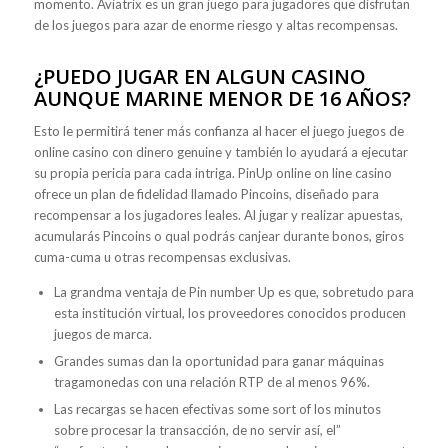
momento. Aviatrix es un gran juego para jugadores que disfrutan
de los juegos para azar de enorme riesgo y altas recompensas.
¿PUEDO JUGAR EN ALGUN CASINO
AUNQUE MARINE MENOR DE 16 AÑOS?
Esto le permitirá tener más confianza al hacer el juego juegos de
online casino con dinero genuine y también lo ayudará a ejecutar
su propia pericia para cada intriga. PinUp online on line casino
ofrece un plan de fidelidad llamado Pincoins, diseñado para
recompensar a los jugadores leales. Al jugar y realizar apuestas,
acumularás Pincoins o qual podrás canjear durante bonos, giros
cuma-cuma u otras recompensas exclusivas.
La grandma ventaja de Pin number Up es que, sobretudo para
esta institución virtual, los proveedores conocidos producen
juegos de marca.
Grandes sumas dan la oportunidad para ganar máquinas
tragamonedas con una relación RTP de al menos 96%.
Las recargas se hacen efectivas some sort of los minutos
sobre procesar la transacción, de no servir así, el”