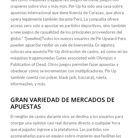
crupieres sobre vivo y más más. Pin-Up ha sido una casa sobre
apuestas internacional que tiene licencia de Curazao, que ahora
opera legalmente también durante Perú. La compañía ofrece
acceso zero solo a apostar en partidos deportivos, sino también
a new juegos de casualidad de los principales proveedores del
globo.” “[newline]Todos los nuevos usuarios de Pin Upward Perú
pueden aguardar recibir un vale de bienvenida. En algunos,
colocas una apuesta Pin-Up distraccion de casino, asi como en las
máquinas tragamonedas Gates associated with Olympus o
Publication of Dead. Otros juegos permiten fazer apuestas y
obedecer cómo se incrementan con multiplicadores. Pin Up
también cuenta con póker, black jack, baccarat, ruleta,
informações, y más.
GRAN VARIEDAD DE MERCADOS DE
APUESTAS
El renglón de casino durante vivo se destina a los usuarios para
otorgar una opinion casi real durante directo a cualquier hora
que el jugador ingrese a la plataforma. Las partidas son
acompañadas para un equipo sobre crupieres que facilitan las