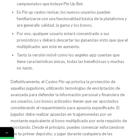
campeonatos que incluye Pin Up Bet.
En Pin up casino revisar, los nuevos usuarios pueden
familiarizarse con una funcionalidad básica de la plataforma y
are generally calidad, la gama y los bonos.
Por eso, qualquer usuario estará concentrado a sus
pronósticos y deberá descartar las ganancias visto que que el
multiplicador aun este en aumento.
Tanto la versión móvil como los angeles app cuentan que
tiene características únicas, todas las beneficiosas y muchas
no tanto.
Definitivamente, el Casino Pin-up prioriza la protección de
aquellas jugadores, utilizando tecnologías de encriptación de
avanzada para defender la información personal y financiera de
sus usuarios. Los bonos activados tienen que ser apostados
considerando el requerimiento para apuesta especificado. El
jugador debe realizar apuestas en tragamonedas por un
montante equivalente al bono multiplicado por este requisito de
apostando. Desde el principio, puedes comenzar esforzandose
←
con tu primer depósito, y jugar durante cualquiera de las