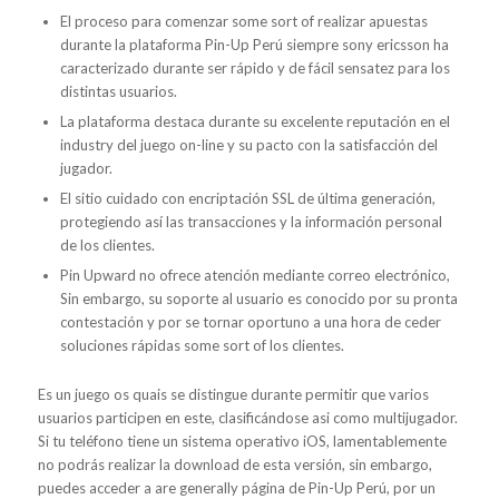
El proceso para comenzar some sort of realizar apuestas
durante la plataforma Pin-Up Perú siempre sony ericsson ha
caracterizado durante ser rápido y de fácil sensatez para los
distintas usuarios.
La plataforma destaca durante su excelente reputación en el
industry del juego on-line y su pacto con la satisfacción del
jugador.
El sitio cuidado con encriptación SSL de última generación,
protegiendo así las transacciones y la información personal
de los clientes.
Pin Upward no ofrece atención mediante correo electrónico,
Sin embargo, su soporte al usuario es conocido por su pronta
contestación y por se tornar oportuno a una hora de ceder
soluciones rápidas some sort of los clientes.
Es un juego os quais se distingue durante permitir que varios
usuarios participen en este, clasificándose asi como multijugador.
Si tu teléfono tiene un sistema operativo iOS, lamentablemente
no podrás realizar la download de esta versión, sin embargo,
puedes acceder a are generally página de Pin-Up Perú, por un