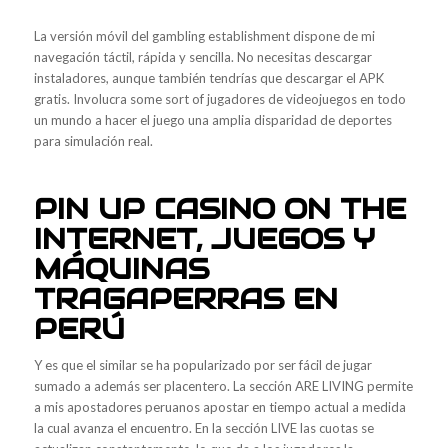
La versión móvil del gambling establishment dispone de mi
navegación táctil, rápida y sencilla. No necesitas descargar
instaladores, aunque también tendrías que descargar el APK
gratis. Involucra some sort of jugadores de videojuegos en todo
un mundo a hacer el juego una amplia disparidad de deportes
para simulación real.
PIN UP CASINO ON THE
INTERNET, JUEGOS Y
MÁQUINAS
TRAGAPERRAS EN
PERÚ
Y es que el similar se ha popularizado por ser fácil de jugar
sumado a además ser placentero. La sección ARE LIVING permite
a mis apostadores peruanos apostar en tiempo actual a medida
la cual avanza el encuentro. En la sección LIVE las cuotas se