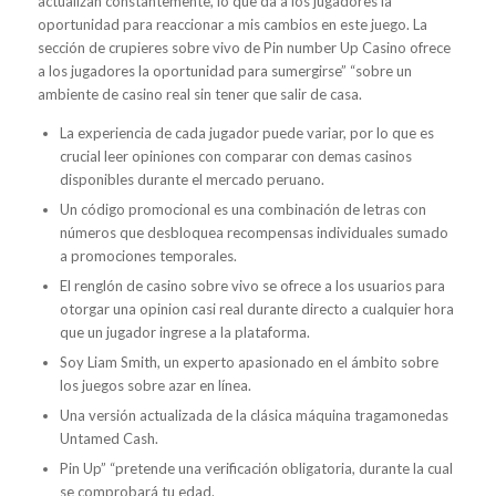
actualizan constantemente, lo que da a los jugadores la
oportunidad para reaccionar a mis cambios en este juego. La
sección de crupieres sobre vivo de Pin number Up Casino ofrece
a los jugadores la oportunidad para sumergirse” “sobre un
ambiente de casino real sin tener que salir de casa.
La experiencia de cada jugador puede variar, por lo que es
crucial leer opiniones con comparar con demas casinos
disponibles durante el mercado peruano.
Un código promocional es una combinación de letras con
números que desbloquea recompensas individuales sumado
a promociones temporales.
El renglón de casino sobre vivo se ofrece a los usuarios para
otorgar una opinion casi real durante directo a cualquier hora
que un jugador ingrese a la plataforma.
Soy Liam Smith, un experto apasionado en el ámbito sobre
los juegos sobre azar en línea.
Una versión actualizada de la clásica máquina tragamonedas
Untamed Cash.
Pin Up” “pretende una verificación obligatoria, durante la cual
se comprobará tu edad.