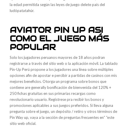
la edad permitida según las leyes de juego delete país del
ludópatatahúr.
AVIATOR PIN UP ASI
COMO EL JUEGO MÁS
POPULAR
Solo los jugadores peruanos mayores de 18 años podran
registrarse a través del sitio web o la aplicación móvil. La tablado
Pin-Up Perú propone a los jugadores una línea sobre múltiples
opciones afin de apostar e percibir a partidas de casinos con mis
mejores beneficios. Otorga un programa sobre bonos que
contiene are generally bonificación de bienvenida del 120% +
250 fichas gratuitas en sus primarias recargas como
revolucionario usuario. Regístrese pra recibir los bonos y
promociones aplicables a sus juegos preferidos. Si lleva alguna
pregunta sobre el juego, un depósito / retiro y otros términos de
Pin Way up, vaya a la sección de preguntas frecuentes en” “este
sitio web oficial.