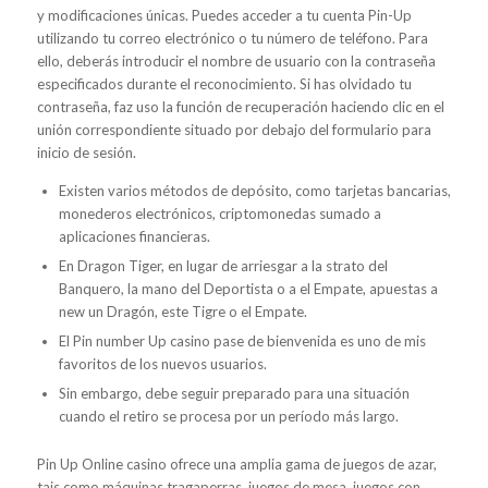
y modificaciones únicas. Puedes acceder a tu cuenta Pin-Up
utilizando tu correo electrónico o tu número de teléfono. Para
ello, deberás introducir el nombre de usuario con la contraseña
especificados durante el reconocimiento. Si has olvidado tu
contraseña, faz uso la función de recuperación haciendo clic en el
unión correspondiente situado por debajo del formulario para
inicio de sesión.
Existen varios métodos de depósito, como tarjetas bancarias,
monederos electrónicos, criptomonedas sumado a
aplicaciones financieras.
En Dragon Tiger, en lugar de arriesgar a la strato del
Banquero, la mano del Deportista o a el Empate, apuestas a
new un Dragón, este Tigre o el Empate.
El Pin number Up casino pase de bienvenida es uno de mis
favoritos de los nuevos usuarios.
Sin embargo, debe seguir preparado para una situación
cuando el retiro se procesa por un período más largo.
Pin Up Online casino ofrece una amplia gama de juegos de azar,
tais como máquinas tragaperras, juegos de mesa, juegos con