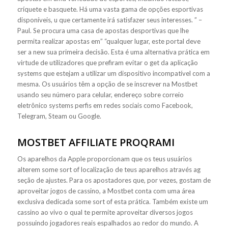
críquete e basquete. Há uma vasta gama de opções esportivas
disponíveis, u que certamente irá satisfazer seus interesses. ” –
Paul. Se procura uma casa de apostas desportivas que lhe
permita realizar apostas em” “qualquer lugar, este portal deve
ser a new sua primeira decisão. Esta é uma alternativa prática em
virtude de utilizadores que prefiram evitar o get da aplicação
systems que estejam a utilizar um dispositivo incompatível com a
mesma. Os usuários têm a opção de se inscrever na Mostbet
usando seu número para celular, endereço sobre correio
eletrônico systems perfis em redes sociais como Facebook,
Telegram, Steam ou Google.
MOSTBET AFFILIATE PROQRAMI
Os aparelhos da Apple proporcionam que os teus usuários
alterem some sort of localização de teus aparelhos através ag
seção de ajustes. Para os apostadores que, por vezes, gostam de
aproveitar jogos de cassino, a Mostbet conta com uma área
exclusiva dedicada some sort of esta prática. Também existe um
cassino ao vivo o qual te permite aproveitar diversos jogos
possuindo jogadores reais espalhados ao redor do mundo. A