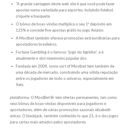
“A grande vantagem deste web site é que você pode fazer
apostas numa variedade para esportes, incluindo futebol,
críquete e basquete.
O bônus de boas-vindas multiplica o seu 1º depósito em
125% e concede five apostas grátis no jogo Aviator.
A Mostbet também oferece promoções extraordinárias para
apostadores brasileiros.
Fortune Gambling é o famoso “jogo do tigrinho”, e é
atualmente o slot néanmoins popular dos
Fundada em 2009, some sort of Mostbet tem também de
uma década de mercado, construindo uma sólida reputação
entre os jogadores de todo o universo, especialmente em
Italy.
plataforma. O MostBet Br tem ofertas permanentes, tais como
seus bônus de boas-vindas disponíveis para jogadores e
apostadores, além de várias promoções sazonais elizabeth
únicas. O blackjack, também conhecido lo que 21, é o dos jogos
para cartas mais amados pelos apostadores.