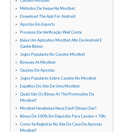
Cassino Mostbet
Métodos De Saque Na Mostbet
Download The Apk For Android
Apostas Em Esports
Processo De Verificação Weil Conta
Baixe Um Aplicativo Mostbet Afin De Android E
Ganhe Bônus
Jogos Populares No Cassino Mostbet
Bonuses At Mostbet
Opções De Apostas
Jogos Populares Sobre Cassino No Mostbet
Espelhos Do Site De Uma Mostbet
Quais São Os Bônus At The Promoções Da
Mostbet?
Mostbet Hesabınıza Necə Daxil Olmaq Olar?
Bônus De 100% Em Depósito Para Cassino + 70fs
Como Se Registrar No Site Da Casa De Apostas
Mostbet?