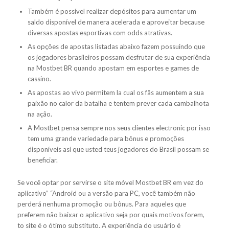
Também é possível realizar depósitos para aumentar um
saldo disponível de manera acelerada e aproveitar because
diversas apostas esportivas com odds atrativas.
As opções de apostas listadas abaixo fazem possuindo que
os jogadores brasileiros possam desfrutar de sua experiência
na Mostbet BR quando apostam em esportes e games de
cassino.
As apostas ao vivo permitem la cual os fãs aumentem a sua
paixão no calor da batalha e tentem prever cada cambalhota
na ação.
A Mostbet pensa sempre nos seus clientes electronic por isso
tem uma grande variedade para bônus e promoções
disponíveis así que usted teus jogadores do Brasil possam se
beneficiar.
Se você optar por servirse o site móvel Mostbet BR em vez do
aplicativo” “Android ou a versão para PC, você também não
perderá nenhuma promoção ou bônus. Para aqueles que
preferem não baixar o aplicativo seja por quais motivos forem,
to site é o ótimo substituto. A experiência do usuário é