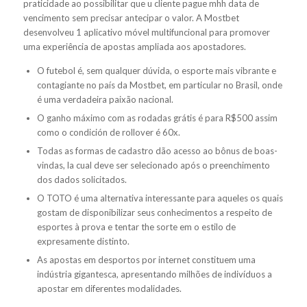
praticidade ao possibilitar que u cliente pague mhh data de
vencimento sem precisar antecipar o valor. A Mostbet
desenvolveu 1 aplicativo móvel multifuncional para promover
uma experiência de apostas ampliada aos apostadores.
O futebol é, sem qualquer dúvida, o esporte mais vibrante e
contagiante no país da Mostbet, em particular no Brasil, onde
é uma verdadeira paixão nacional.
O ganho máximo com as rodadas grátis é para R$500 assim
como o condición de rollover é 60x.
Todas as formas de cadastro dão acesso ao bônus de boas-
vindas, la cual deve ser selecionado após o preenchimento
dos dados solicitados.
O TOTO é uma alternativa interessante para aqueles os quais
gostam de disponibilizar seus conhecimentos a respeito de
esportes à prova e tentar the sorte em o estilo de
expresamente distinto.
As apostas em desportos por internet constituem uma
indústria gigantesca, apresentando milhões de indivíduos a
apostar em diferentes modalidades.