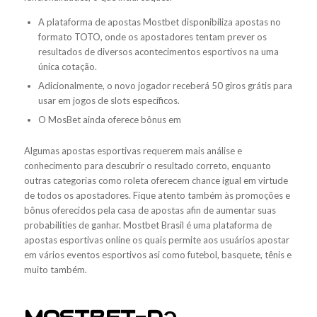
A plataforma de apostas Mostbet disponibiliza apostas no
formato TOTO, onde os apostadores tentam prever os
resultados de diversos acontecimentos esportivos na uma
única cotação.
Adicionalmente, o novo jogador receberá 50 giros grátis para
usar em jogos de slots específicos.
O MosBet ainda oferece bônus em
Algumas apostas esportivas requerem mais análise e
conhecimento para descubrir o resultado correto, enquanto
outras categorias como roleta oferecem chance igual em virtude
de todos os apostadores. Fique atento também às promoções e
bônus oferecidos pela casa de apostas afin de aumentar suas
probabilities de ganhar. Mostbet Brasil é uma plataforma de
apostas esportivas online os quais permite aos usuários apostar
em vários eventos esportivos asi como futebol, basquete, tênis e
muito também.