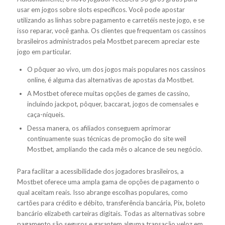
usar em jogos sobre slots específicos. Você pode apostar
utilizando as linhas sobre pagamento e carretéis neste jogo, e se
isso reparar, você ganha. Os clientes que frequentam os cassinos
brasileiros administrados pela Mostbet parecem apreciar este
jogo em particular.
O pôquer ao vivo, um dos jogos mais populares nos cassinos
online, é alguma das alternativas de apostas da Mostbet.
A Mostbet oferece muitas opções de games de cassino,
incluindo jackpot, pôquer, baccarat, jogos de comensales e
caça-níqueis.
Dessa manera, os afiliados conseguem aprimorar
continuamente suas técnicas de promoção do site weil
Mostbet, ampliando the cada mês o alcance de seu negócio.
Para facilitar a acessibilidade dos jogadores brasileiros, a
Mostbet oferece uma ampla gama de opções de pagamento o
qual aceitam reais. Isso abrange escolhas populares, como
cartões para crédito e débito, transferência bancária, Pix, boleto
bancário elizabeth carteiras digitais. Todas as alternativas sobre
pagamento são seguros e garantem alguma transação veloz em