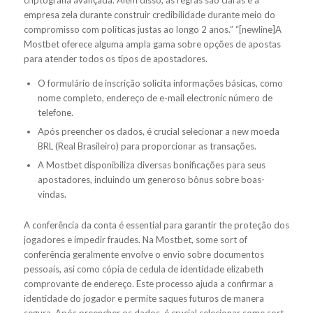
empresa zela durante construir credibilidade durante meio do
compromisso com políticas justas ao longo 2 anos.” “[newline]A
Mostbet oferece alguma ampla gama sobre opções de apostas
para atender todos os tipos de apostadores.
O formulário de inscrição solicita informações básicas, como
nome completo, endereço de e-mail electronic número de
telefone.
Após preencher os dados, é crucial selecionar a new moeda
BRL (Real Brasileiro) para proporcionar as transações.
A Mostbet disponibiliza diversas bonificações para seus
apostadores, incluindo um generoso bônus sobre boas-
vindas.
A conferência da conta é essential para garantir the proteção dos
jogadores e impedir fraudes. Na Mostbet, some sort of
conferência geralmente envolve o envio sobre documentos
pessoais, asi como cópia de cedula de identidade elizabeth
comprovante de endereço. Este processo ajuda a confirmar a
identidade do jogador e permite saques futuros de manera
segura. Após preencher os dados, é crucial selecionar some sort