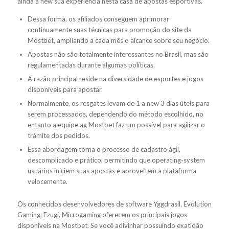
ainda a new sua experiência nesta casa de apostas esportivas.
Dessa forma, os afiliados conseguem aprimorar
continuamente suas técnicas para promoção do site da
Mostbet, ampliando a cada mês o alcance sobre seu negócio.
Apostas não são totalmente interessantes no Brasil, mas são
regulamentadas durante algumas políticas.
A razão principal reside na diversidade de esportes e jogos
disponíveis para apostar.
Normalmente, os resgates levam de 1 a new 3 dias úteis para
serem processados, dependendo do método escolhido, no
entanto a equipe ag Mostbet faz um possível para agilizar o
trâmite dos pedidos.
Essa abordagem torna o processo de cadastro ágil,
descomplicado e prático, permitindo que operating-system
usuários iniciem suas apostas e aproveitem a plataforma
velocemente.
Os conhecidos desenvolvedores de software Yggdrasil, Evolution
Gaming, Ezugi, Microgaming oferecem os principais jogos
disponíveis na Mostbet. Se você adivinhar possuindo exatidão