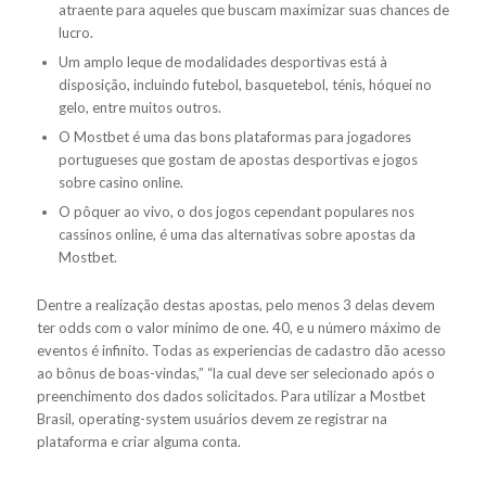
atraente para aqueles que buscam maximizar suas chances de
lucro.
Um amplo leque de modalidades desportivas está à
disposição, incluindo futebol, basquetebol, ténis, hóquei no
gelo, entre muitos outros.
O Mostbet é uma das bons plataformas para jogadores
portugueses que gostam de apostas desportivas e jogos
sobre casino online.
O pôquer ao vivo, o dos jogos cependant populares nos
cassinos online, é uma das alternativas sobre apostas da
Mostbet.
Dentre a realização destas apostas, pelo menos 3 delas devem
ter odds com o valor mínimo de one. 40, e u número máximo de
eventos é infinito. Todas as experiencias de cadastro dão acesso
ao bônus de boas-vindas,” “la cual deve ser selecionado após o
preenchimento dos dados solicitados. Para utilizar a Mostbet
Brasil, operating-system usuários devem ze registrar na
plataforma e criar alguma conta.