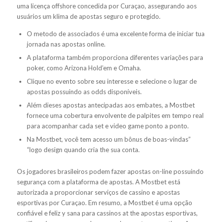
uma licença offshore concedida por Curaçao, assegurando aos
usuários um klima de apostas seguro e protegido.
O metodo de associados é uma excelente forma de iniciar tua
jornada nas apostas online.
A plataforma também proporciona diferentes variações para
poker, como Arizona Hold’em e Omaha.
Clique no evento sobre seu interesse e selecione o lugar de
apostas possuindo as odds disponíveis.
Além dieses apostas antecipadas aos embates, a Mostbet
fornece uma cobertura envolvente de palpites em tempo real
para acompanhar cada set e video game ponto a ponto.
Na Mostbet, você tem acesso um bônus de boas-vindas”
“logo design quando cria the sua conta.
Os jogadores brasileiros podem fazer apostas on-line possuindo
segurança com a plataforma de apostas. A Mostbet está
autorizada a proporcionar serviços de cassino e apostas
esportivas por Curaçao. Em resumo, a Mostbet é uma opção
confiável e feliz y sana para cassinos at the apostas esportivas,