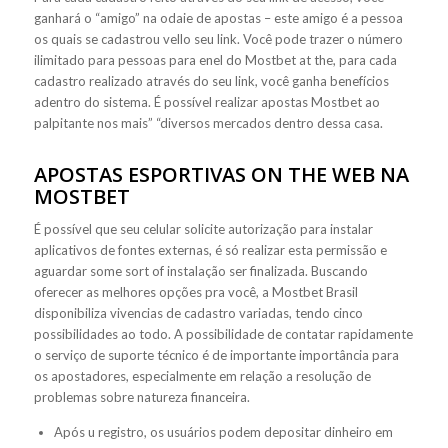
ganhará o “amigo” na odaie de apostas – este amigo é a pessoa
os quais se cadastrou vello seu link. Você pode trazer o número
ilimitado para pessoas para enel do Mostbet at the, para cada
cadastro realizado através do seu link, você ganha benefícios
adentro do sistema. É possível realizar apostas Mostbet ao
palpitante nos mais” “diversos mercados dentro dessa casa.
APOSTAS ESPORTIVAS ON THE WEB NA
MOSTBET
É possível que seu celular solicite autorização para instalar
aplicativos de fontes externas, é só realizar esta permissão e
aguardar some sort of instalação ser finalizada. Buscando
oferecer as melhores opções pra você, a Mostbet Brasil
disponibiliza vivencias de cadastro variadas, tendo cinco
possibilidades ao todo. A possibilidade de contatar rapidamente
o serviço de suporte técnico é de importante importância para
os apostadores, especialmente em relação a resolução de
problemas sobre natureza financeira.
Após u registro, os usuários podem depositar dinheiro em