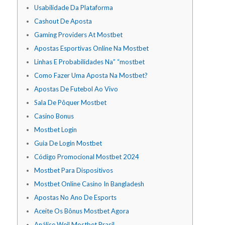
Usabilidade Da Plataforma
Cashout De Aposta
Gaming Providers At Mostbet
Apostas Esportivas Online Na Mostbet
Linhas E Probabilidades Na” “mostbet
Como Fazer Uma Aposta Na Mostbet?
Apostas De Futebol Ao Vivo
Sala De Pôquer Mostbet
Casino Bonus
Mostbet Login
Guia De Login Mostbet
Código Promocional Mostbet 2024
Mostbet Para Dispositivos
Mostbet Online Casino In Bangladesh
Apostas No Ano De Esports
Aceite Os Bônus Mostbet Agora
Análise Weil Mostbet Brasil