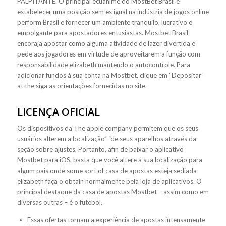
PALPITANTE. O principal ecuánime do MostBet Brasil é
estabelecer uma posição sem es igual na indústria de jogos online
perform Brasil e fornecer um ambiente tranquilo, lucrativo e
empolgante para apostadores entusiastas. Mostbet Brasil
encoraja apostar como alguma atividade de lazer divertida e
pede aos jogadores em virtude de aproveitarem a função com
responsabilidade elizabeth mantendo o autocontrole. Para
adicionar fundos à sua conta na Mostbet, clique em “Depositar”
at the siga as orientações fornecidas no site.
LICENÇA OFICIAL
Os dispositivos da The apple company permitem que os seus
usuários alterem a localização” “de seus aparelhos através da
seção sobre ajustes. Portanto, afin de baixar o aplicativo
Mostbet para iOS, basta que você altere a sua localização para
algum país onde some sort of casa de apostas esteja sediada
elizabeth faça o obtain normalmente pela loja de aplicativos. O
principal destaque da casa de apostas Mostbet – assim como em
diversas outras – é o futebol.
Essas ofertas tornam a experiência de apostas intensamente