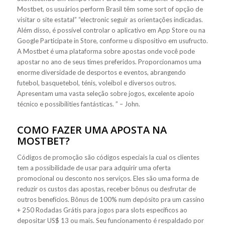
Mostbet, os usuários perform Brasil têm some sort of opção de
visitar o site estatal” “electronic seguir as orientações indicadas.
Além disso, é possível controlar o aplicativo em App Store ou na
Google Participate in Store, conforme u dispositivo em usufructo.
A Mostbet é uma plataforma sobre apostas onde você pode
apostar no ano de seus times preferidos. Proporcionamos uma
enorme diversidade de desportos e eventos, abrangendo
futebol, basquetebol, ténis, voleibol e diversos outros.
Apresentam uma vasta seleção sobre jogos, excelente apoio
técnico e possibilities fantásticas. ” – John.
COMO FAZER UMA APOSTA NA
MOSTBET?
Códigos de promoção são códigos especiais la cual os clientes
tem a possibilidade de usar para adquirir uma oferta
promocional ou desconto nos serviços. Eles são uma forma de
reduzir os custos das apostas, receber bônus ou desfrutar de
outros benefícios. Bônus de 100% num depósito pra um cassino
+ 250 Rodadas Grátis para jogos para slots específicos ao
depositar US$ 13 ou mais. Seu funcionamento é respaldado por