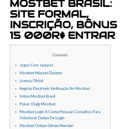
MOSTBET BRASIL:
SITE FORMAL,
INSCRIÇÃO, BÔNUS
15 000R$ ENTRAR
Content
Jogos Com Jackpot
Mostbet Müştəri Dəstəyi
Licença Oficial
Registo Electronic Verificação No Mostbet
Sobre Mostbet Brasil
Poker Otağı Mostbet
Mostbet Login À Conta Pessoal: Conselhos Para
Solucionar Dudas De Login
Mostbet Onlayn İdman Mərcləri