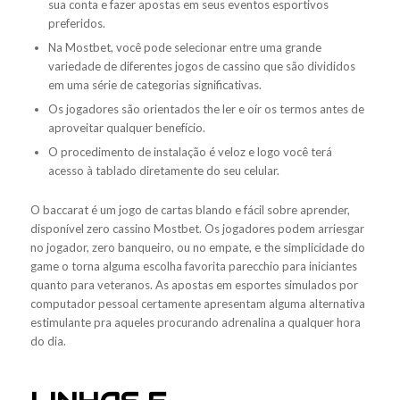
sua conta e fazer apostas em seus eventos esportivos
preferidos.
Na Mostbet, você pode selecionar entre uma grande
variedade de diferentes jogos de cassino que são divididos
em uma série de categorias significativas.
Os jogadores são orientados the ler e oír os termos antes de
aproveitar qualquer benefício.
O procedimento de instalação é veloz e logo você terá
acesso à tablado diretamente do seu celular.
O baccarat é um jogo de cartas blando e fácil sobre aprender,
disponível zero cassino Mostbet. Os jogadores podem arriesgar
no jogador, zero banqueiro, ou no empate, e the simplicidade do
game o torna alguma escolha favorita parecchio para iniciantes
quanto para veteranos. As apostas em esportes simulados por
computador pessoal certamente apresentam alguma alternativa
estimulante pra aqueles procurando adrenalina a qualquer hora
do dia.