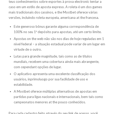
teus conhecimentos sobre esportes à prova electronic tentar a
caso em um estilo de aposta expreso. A roleta é um dos games
mais tradicionais dos cassinos, e the Mostbet oferece várias
versões, incluindo roleta europeia, americana at the francesa.
Este generoso bônus garante alguma correspondência de
100% no seu 1º depósito para apostas, até um certo limite.
Apostas on the web não são nos dias de hoje reguladas em 1
nível federal – a situação estadual pode variar de um lugar em
virtude de o outro.
Lutas para grande magnitude, tais como as de títulos
mundiais, recebem uma cobertura ainda mais abrangente,
com cependant opções de lugar.
O aplicativo apresenta uma excelente classificação dos
usuários, inprimoluogo por sua facilidade de uso e
estabilidade.
A Mostbet oferece múltiplas alternativas de apostas em
partidas para ligas nacionais e internacionais, bem tais como
campeonatos menores at the pouco conhecidos.
Para cada cadastro feito através do seu link de acesso, você