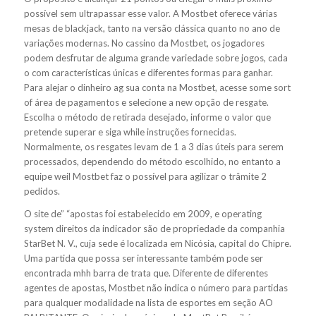
possível sem ultrapassar esse valor. A Mostbet oferece várias
mesas de blackjack, tanto na versão clássica quanto no ano de
variações modernas. No cassino da Mostbet, os jogadores
podem desfrutar de alguma grande variedade sobre jogos, cada
o com características únicas e diferentes formas para ganhar.
Para alejar o dinheiro ag sua conta na Mostbet, acesse some sort
of área de pagamentos e selecione a new opção de resgate.
Escolha o método de retirada desejado, informe o valor que
pretende superar e siga while instruções fornecidas.
Normalmente, os resgates levam de 1 a 3 dias úteis para serem
processados, dependendo do método escolhido, no entanto a
equipe weil Mostbet faz o possível para agilizar o trâmite 2
pedidos.
O site de” “apostas foi estabelecido em 2009, e operating
system direitos da indicador são de propriedade da companhia
StarBet N. V., cuja sede é localizada em Nicósia, capital do Chipre.
Uma partida que possa ser interessante também pode ser
encontrada mhh barra de trata que. Diferente de diferentes
agentes de apostas, Mostbet não indica o número para partidas
para qualquer modalidade na lista de esportes em seção AO