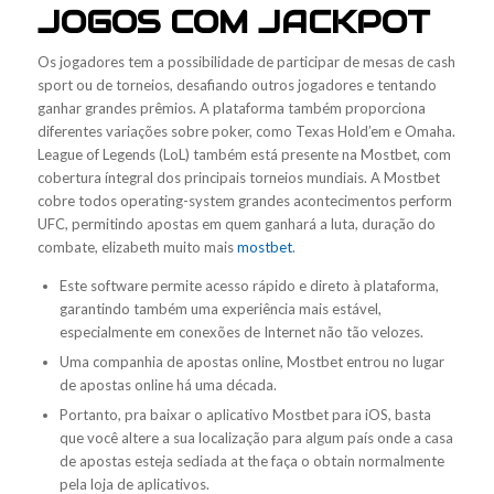
JOGOS COM JACKPOT
Os jogadores tem a possibilidade de participar de mesas de cash
sport ou de torneios, desafiando outros jogadores e tentando
ganhar grandes prêmios. A plataforma também proporciona
diferentes variações sobre poker, como Texas Hold’em e Omaha.
League of Legends (LoL) também está presente na Mostbet, com
cobertura íntegral dos principais torneios mundiais. A Mostbet
cobre todos operating-system grandes acontecimentos perform
UFC, permitindo apostas em quem ganhará a luta, duração do
combate, elizabeth muito mais
mostbet
.
Este software permite acesso rápido e direto à plataforma,
garantindo também uma experiência mais estável,
especialmente em conexões de Internet não tão velozes.
Uma companhia de apostas online, Mostbet entrou no lugar
de apostas online há uma década.
Portanto, pra baixar o aplicativo Mostbet para iOS, basta
que você altere a sua localização para algum país onde a casa
de apostas esteja sediada at the faça o obtain normalmente
pela loja de aplicativos.