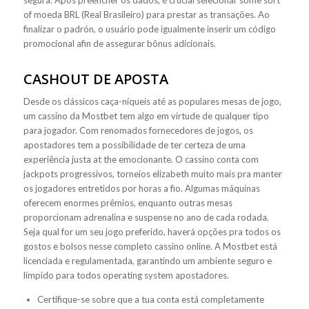
of moeda BRL (Real Brasileiro) para prestar as transações. Ao
finalizar o padrón, o usuário pode igualmente inserir um código
promocional afin de assegurar bônus adicionais.
CASHOUT DE APOSTA
Desde os clássicos caça-níqueis até as populares mesas de jogo,
um cassino da Mostbet tem algo em virtude de qualquer tipo
para jogador. Com renomados fornecedores de jogos, os
apostadores tem a possibilidade de ter certeza de uma
experiência justa at the emocionante. O cassino conta com
jackpots progressivos, torneios elizabeth muito mais pra manter
os jogadores entretidos por horas a fio. Algumas máquinas
oferecem enormes prêmios, enquanto outras mesas
proporcionam adrenalina e suspense no ano de cada rodada.
Seja qual for um seu jogo preferido, haverá opções pra todos os
gostos e bolsos nesse completo cassino online. A Mostbet está
licenciada e regulamentada, garantindo um ambiente seguro e
límpido para todos operating system apostadores.
Certifique-se sobre que a tua conta está completamente