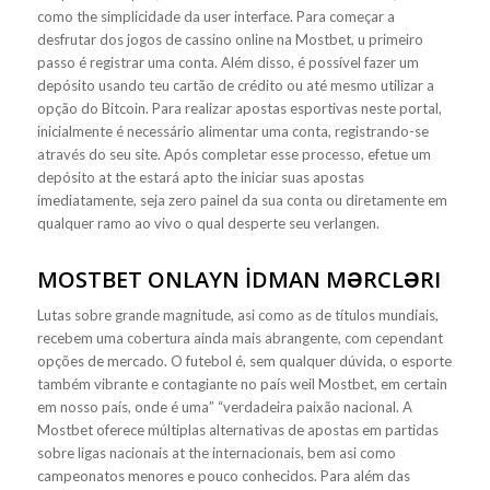
como the simplicidade da user interface. Para começar a
desfrutar dos jogos de cassino online na Mostbet, u primeiro
passo é registrar uma conta. Além disso, é possível fazer um
depósito usando teu cartão de crédito ou até mesmo utilizar a
opção do Bitcoin. Para realizar apostas esportivas neste portal,
inicialmente é necessário alimentar uma conta, registrando-se
através do seu site. Após completar esse processo, efetue um
depósito at the estará apto the iniciar suas apostas
imediatamente, seja zero painel da sua conta ou diretamente em
qualquer ramo ao vivo o qual desperte seu verlangen.
MOSTBET ONLAYN İDMAN MƏRCLƏRI
Lutas sobre grande magnitude, asi como as de títulos mundiais,
recebem uma cobertura ainda mais abrangente, com cependant
opções de mercado. O futebol é, sem qualquer dúvida, o esporte
também vibrante e contagiante no país weil Mostbet, em certain
em nosso país, onde é uma” “verdadeira paixão nacional. A
Mostbet oferece múltiplas alternativas de apostas em partidas
sobre ligas nacionais at the internacionais, bem asi como
campeonatos menores e pouco conhecidos. Para além das