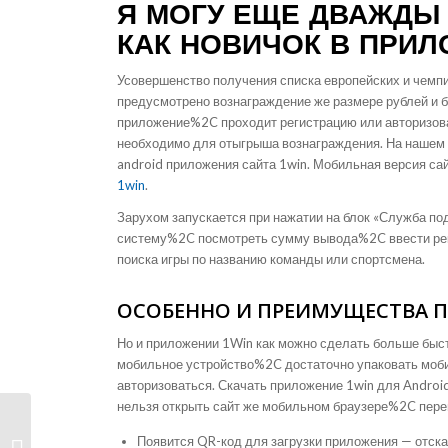
Я МОГУ ЕЩЕ ДВАЖДЫ
КАК НОВИЧОК В ПРИ
Усовершенство получения списка европейских и чемпи
предусмотрено вознаграждение же размере рублей и б
приложение%2C проходит регистрацию или авторизова
необходимо для отыгрыша вознаграждения. На нашем 
android приложения сайта 1win. Мобильная версия са
1win
.
Зарухом запускается при нажатии на блок «Служба п
систему%2C посмотреть сумму вывода%2C ввести рек
поиска игры по названию команды или спортсмена.
ОСОБЕННО И ПРЕИМУЩЕСТВА 
Но и приложении 1Win как можно сделать больше быст
мобильное устройство%2C достаточно упаковать моб
авторизоваться. Скачать приложение 1win для Androi
нельзя открыть сайт же мобильном браузере%2C пере
Скачайте Приложение 1win Для
Появится QR-код для загрузки приложения — отска