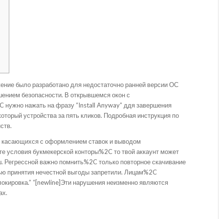
ение было разработано для недостаточно ранней версии ОС
шением безопасности. В открывшемся окон с
нужно нажать на фразу “Install Anyway” ддя завершения
оторый устройства за пять кликов. Подробная инструкция по
ств.
 касающихся с оформлением ставок и выводом
е условия букмекерской конторы%2C то твой аккаунт может
ш. Регрессной важно помнить%2C только повторное скачивание
лью принятия нечестной выгоды запретили. Лицам%2C
ировка.” “[newline]Эти нарушения неизменно являются
ах.