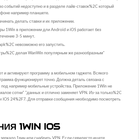
о событий недоступно и в разделе лайв-ставок%2C который
ефоне например планшете.
ачинать делать ставки и их приложении.
ы 1Win в приложении дли Android и iOS работает без
течение 3-5 минут.
apk%2C невозможно его запустить.
 игры%2C делая WanWin популярным же разнообразным”
т и активируют программу а мобильном гаджете. Всякого
рамма функционирует точно. Должна деталь связана с
 под например мобильные устройства. Приложение 1Win не
малое сотни” “данных и отлично заменяет VPN. Из-за только%2C
 и IOS 24%2F7. Для отправки сообщения необходимо посмотреть
ИЯ 1WIN IOS
 зеркало 1вин или снабдить VPN. Если севилестр ищете