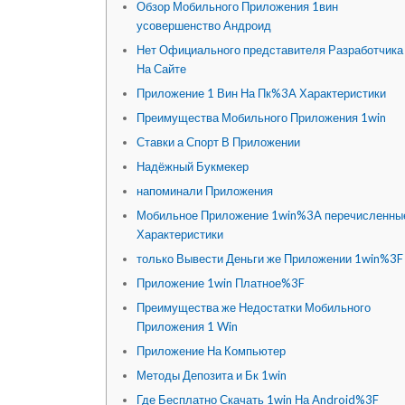
Обзор Мобильного Приложения 1вин
усовершенство Андроид
Нет Официального представителя Разработчика
На Сайте
Приложение 1 Вин На Пк%3A Характеристики
Преимущества Мобильного Приложения 1win
Ставки а Спорт В Приложении
Надёжный Букмекер
напоминали Приложения
Мобильное Приложение 1win%3A перечисленны
Характеристики
только Вывести Деньги же Приложении 1win%3F
Приложение 1win Платное%3F
Преимущества же Недостатки Мобильного
Приложения 1 Win
Приложение На Компьютер
Методы Депозита и Бк 1win
Где Бесплатно Скачать 1win На Android%3F