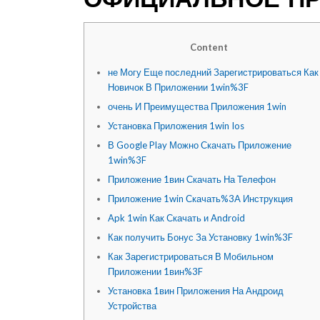
Content
не Могу Еще последний Зарегистрироваться Как
Новичок В Приложении 1win%3F
очень И Преимущества Приложения 1win
Установка Приложения 1win Ios
В Google Play Можно Скачать Приложение
1win%3F
Приложение 1вин Скачать На Телефон
Приложение 1win Скачать%3A Инструкция
Apk 1win Как Скачать и Android
Как получить Бонус За Установку 1win%3F
Как Зарегистрироваться В Мобильном
Приложении 1вин%3F
Установка 1вин Приложения На Андроид
Устройства