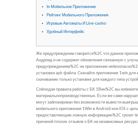
In Мобильное Приложение
Рейтинг Мобильного Приложения
Игровые Автоматы И Live-casino
Удобный Интерфейс
Же предупреждении говорится%2C что данное прилож
Андроид и не содержит обновления связанную с улуч
предупреждением%2C не приложение небезопасно%2C 
установки apk файла. Скачайте приложение 1win для к
скачиванию только установке для каждого типа устрой
Соблюдая правила работы с БК 1Вин%2C вы избежите
материальнопроизводственных. Если же сами нарушит
могут заблокирован без возможности вывести выигры
мобильного приложения 1Win в Android или iOS с це
предоставляющим ложную информацию%2C грозит блок
причиной плохих отзывов о БК на независимых ресурс