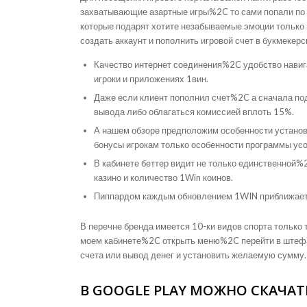
захватывающие азартные игры%2C то сами попали по
которые подарят хотите незабываемые эмоции только 
создать аккаунт и пополнить игровой счет в букмекерс
Качество интернет соединения%2C удобство навиг
игроки и приложениях 1вин.
Даже если клиент пополнил счет%2C а сначала по
вывода либо облагаться комиссией вплоть 15%.
А нашем обзоре предположим особенности устано
бонусы игрокам только особенности программы ус
В кабинете беттер видит не только единственной
казино и количество 1Win коинов.
Пиппардом каждым обновлением 1WIN приближаетс
В перечне бренда имеется 10-ки видов спорта только 
моем кабинете%2C открыть меню%2C перейти в штефа
счета или вывод денег и установить желаемую сумму.
В GOOGLE PLAY МОЖНО СКАЧА