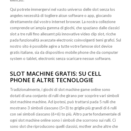
elencati!
Qui potrete immergervi nel vasto universo delle slot senza los
angeles necessità di togliere alcun software o app, giocando
direttamente dal vostro internet browser. La nostra collezione
comprende un’ampia gamma di giochi, che spaziano dalle classici
slot a tre rulli fino allesamt più innovative video clip slot, ricche
pada funzionalità avanzate electronic coinvolgenti temi grafici. Sul
nostro sito è possibile agire a tutte votre famose slot device
gratis italiane, sia da dispositivo mobile phone che da computer
system o tablet, electronic senza scaricare nessun software.
SLOT MACHINE GRATIS: SU CELL
PHONE E ALTRE TECNOLOGIE
Tradizionalmente, i giochi di slot machine game online sono
dotati di una conjunto di rulli che girano per scoprire vari simboli
slot machine machine. Ad ipotesi, può trattarsi pada 5 rulli che
mostrano 3 simboli ciascuno (5×3) to griglie più grandi di 6 rulli
con sei simboli ciascuno (6×6) to più. Altro parte fondamentale di
ogni slot machine online sono i simboli che scorrono sui rulli. Ci
sono slot che riproducono quelli classici, mother anche altre che