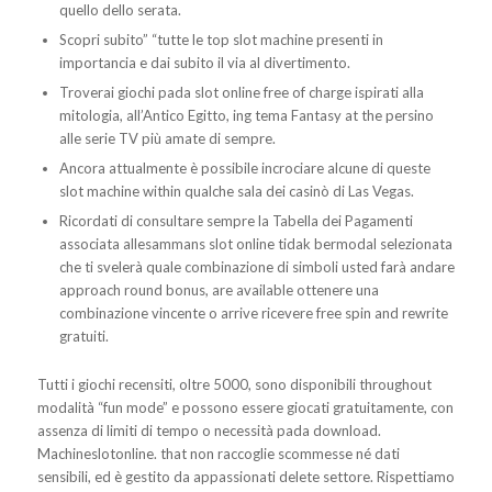
quello dello serata.
Scopri subito” “tutte le top slot machine presenti in
importancia e dai subito il via al divertimento.
Troverai giochi pada slot online free of charge ispirati alla
mitologia, all’Antico Egitto, ing tema Fantasy at the persino
alle serie TV più amate di sempre.
Ancora attualmente è possibile incrociare alcune di queste
slot machine within qualche sala dei casinò di Las Vegas.
Ricordati di consultare sempre la Tabella dei Pagamenti
associata allesammans slot online tidak bermodal selezionata
che ti svelerà quale combinazione di simboli usted farà andare
approach round bonus, are available ottenere una
combinazione vincente o arrive ricevere free spin and rewrite
gratuiti.
Tutti i giochi recensiti, oltre 5000, sono disponibili throughout
modalità “fun mode” e possono essere giocati gratuitamente, con
assenza di limiti di tempo o necessità pada download.
Machineslotonline. that non raccoglie scommesse né dati
sensibili, ed è gestito da appassionati delete settore. Rispettiamo