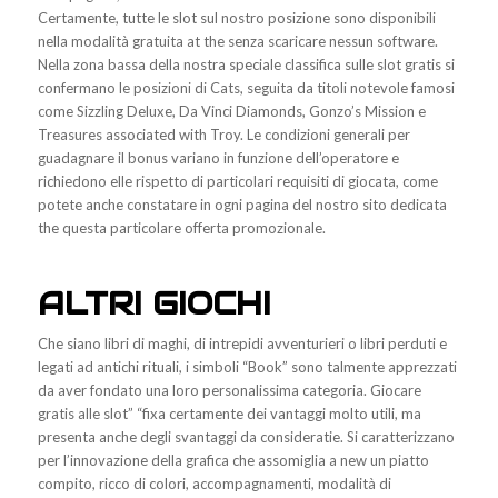
Certamente, tutte le slot sul nostro posizione sono disponibili
nella modalità gratuita at the senza scaricare nessun software.
Nella zona bassa della nostra speciale classifica sulle slot gratis si
confermano le posizioni di Cats, seguita da titoli notevole famosi
come Sizzling Deluxe, Da Vinci Diamonds, Gonzo’s Mission e
Treasures associated with Troy. Le condizioni generali per
guadagnare il bonus variano in funzione dell’operatore e
richiedono elle rispetto di particolari requisiti di giocata, come
potete anche constatare in ogni pagina del nostro sito dedicata
the questa particolare offerta promozionale.
ALTRI GIOCHI
Che siano libri di maghi, di intrepidi avventurieri o libri perduti e
legati ad antichi rituali, i simboli “Book” sono talmente apprezzati
da aver fondato una loro personalissima categoria. Giocare
gratis alle slot” “fixa certamente dei vantaggi molto utili, ma
presenta anche degli svantaggi da consideratie. Si caratterizzano
per l’innovazione della grafica che assomiglia a new un piatto
compito, ricco di colori, accompagnamenti, modalità di