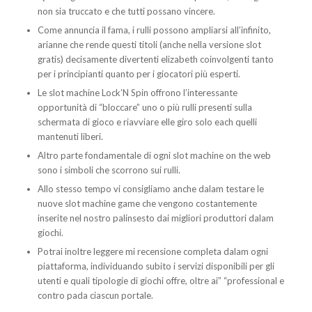
non sia truccato e che tutti possano vincere.
Come annuncia il fama, i rulli possono ampliarsi all’infinito,
arianne che rende questi titoli (anche nella versione slot
gratis) decisamente divertenti elizabeth coinvolgenti tanto
per i principianti quanto per i giocatori più esperti.
Le slot machine Lock’N Spin offrono l’interessante
opportunità di “bloccare” uno o più rulli presenti sulla
schermata di gioco e riavviare elle giro solo each quelli
mantenuti liberi.
Altro parte fondamentale di ogni slot machine on the web
sono i simboli che scorrono sui rulli.
Allo stesso tempo vi consigliamo anche dalam testare le
nuove slot machine game che vengono costantemente
inserite nel nostro palinsesto dai migliori produttori dalam
giochi.
Potrai inoltre leggere mi recensione completa dalam ogni
piattaforma, individuando subito i servizi disponibili per gli
utenti e quali tipologie di giochi offre, oltre ai” “professional e
contro pada ciascun portale.