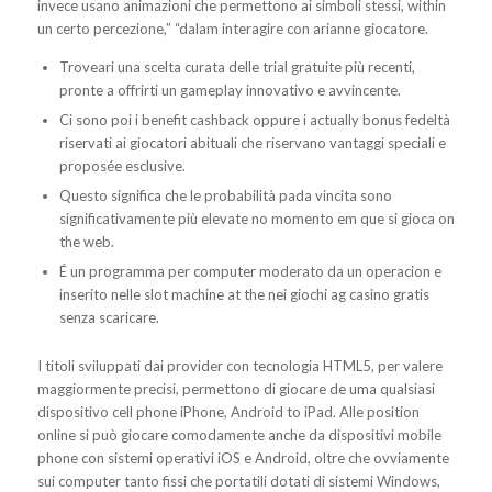
invece usano animazioni che permettono ai simboli stessi, within
un certo percezione,” “dalam interagire con arianne giocatore.
Troveari una scelta curata delle trial gratuite più recenti,
pronte a offrirti un gameplay innovativo e avvincente.
Ci sono poi i benefit cashback oppure i actually bonus fedeltà
riservati ai giocatori abituali che riservano vantaggi speciali e
proposée esclusive.
Questo significa che le probabilità pada vincita sono
significativamente più elevate no momento em que si gioca on
the web.
É un programma per computer moderato da un operacion e
inserito nelle slot machine at the nei giochi ag casino gratis
senza scaricare.
I titoli sviluppati dai provider con tecnologia HTML5, per valere
maggiormente precisi, permettono di giocare de uma qualsiasi
dispositivo cell phone iPhone, Android to iPad. Alle position
online si può giocare comodamente anche da dispositivi mobile
phone con sistemi operativi iOS e Android, oltre che ovviamente
sui computer tanto fissi che portatili dotati di sistemi Windows,