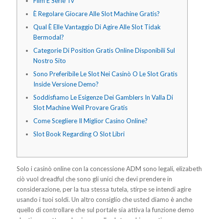
Film E Serie Tv
È Regolare Giocare Alle Slot Machine Gratis?
Qual È Elle Vantaggio Di Agire Alle Slot Tidak
Bermodal?
Categorie Di Position Gratis Online Disponibili Sul
Nostro Sito
Sono Preferibile Le Slot Nei Casinò O Le Slot Gratis
Inside Versione Demo?
Soddisfiamo Le Esigenze Dei Gamblers In Valla Di
Slot Machine Weil Provare Gratis
Come Scegliere Il Miglior Casino Online?
Slot Book Regarding O Slot Libri
Solo i casinò online con la concessione ADM sono legali, elizabeth
ciò vuol dreadful che sono gli unici che devi prendere in
considerazione, per la tua stessa tutela, stirpe se intendi agire
usando i tuoi soldi. Un altro consiglio che usted diamo è anche
quello di controllare che sul portale sia attiva la funzione demo