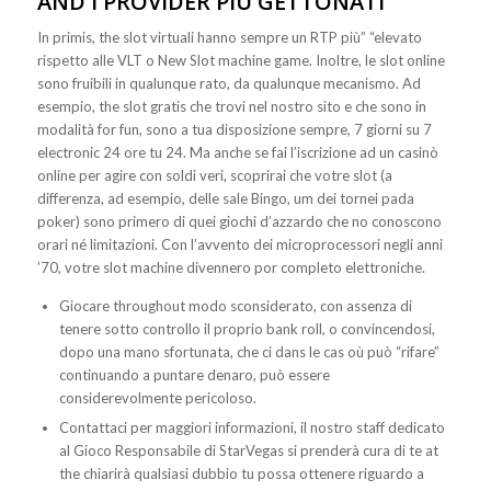
AND I PROVIDER PIÙ GETTONATI
In primis, the slot virtuali hanno sempre un RTP più” “elevato
rispetto alle VLT o New Slot machine game. Inoltre, le slot online
sono fruibili in qualunque rato, da qualunque mecanismo. Ad
esempio, the slot gratis che trovi nel nostro sito e che sono in
modalità for fun, sono a tua disposizione sempre, 7 giorni su 7
electronic 24 ore tu 24. Ma anche se fai l’iscrizione ad un casinò
online per agire con soldi veri, scoprirai che votre slot (a
differenza, ad esempio, delle sale Bingo, um dei tornei pada
poker) sono primero di quei giochi d’azzardo che no conoscono
orari né limitazioni. Con l’avvento dei microprocessori negli anni
’70, votre slot machine divennero por completo elettroniche.
Giocare throughout modo sconsiderato, con assenza di
tenere sotto controllo il proprio bank roll, o convincendosi,
dopo una mano sfortunata, che ci dans le cas où può “rifare”
continuando a puntare denaro, può essere
considerevolmente pericoloso.
Contattaci per maggiori informazioni, il nostro staff dedicato
al Gioco Responsabile di StarVegas si prenderà cura di te at
the chiarirà qualsiasi dubbio tu possa ottenere riguardo a