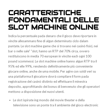
CARATTERISTICHE
FONDAMENTALI DELLE
SLOT MACHINE ONLINE
Indica la percentuale pada denaro che il gioco deve riportare in
vincite allesammans fine di algun determinato ciclo dalam
puntate. Le slot machine game che si trovano nei casinò fisici, nei
bar o nelle sale” “slot, hanno un RTP del 70% circa, ovvero
restituiscono in media 70 european in vincite each ogni 100
pound scommessi. Le slot machine online hanno algun RTP tra il
95% ed elle 99%, rendendo definitivamente più conveniente
giocare online, anche de uma mobile. Per agire con soldi veri su
una piattaforma il giocatore dovrà compilare il form pada
registrazione del casinò distinto ed effettuare il minestra
deposito, approfittando dei bonus di benvenuto che gli operatori
mettono a disposizione dei nuovi utenti.
Le slot ispirate ing mondo del movie theater e della
televisione sono un ponte tra il ambiente del gioco electronic