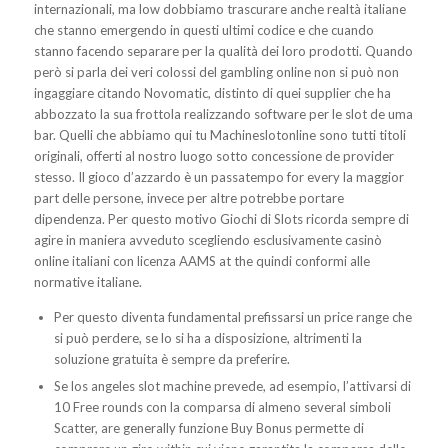
internazionali, ma low dobbiamo trascurare anche realtà italiane
che stanno emergendo in questi ultimi codice e che cuando
stanno facendo separare per la qualità dei loro prodotti. Quando
però si parla dei veri colossi del gambling online non si può non
ingaggiare citando Novomatic, distinto di quei supplier che ha
abbozzato la sua frottola realizzando software per le slot de uma
bar. Quelli che abbiamo qui tu Machineslotonline sono tutti titoli
originali, offerti al nostro luogo sotto concessione de provider
stesso. Il gioco d’azzardo è un passatempo for every la maggior
part delle persone, invece per altre potrebbe portare
dipendenza. Per questo motivo Giochi di Slots ricorda sempre di
agire in maniera avveduto scegliendo esclusivamente casinò
online italiani con licenza AAMS at the quindi conformi alle
normative italiane.
Per questo diventa fundamental prefissarsi un price range che
si può perdere, se lo si ha a disposizione, altrimenti la
soluzione gratuita è sempre da preferire.
Se los angeles slot machine prevede, ad esempio, l’attivarsi di
10 Free rounds con la comparsa di almeno several simboli
Scatter, are generally funzione Buy Bonus permette di