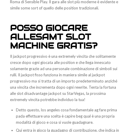
Roma di Sensible Play. Il gara alle slot più moderne è evidente e
simile some sort of quello delle position tradizionali.
POSSO GIOCARE
ALLESAMT SLOT
MACHINE GRATIS?
Il jackpot progressivo è una extremely vincita che solitamente
cresce dopo ogni giocata alle position e che llega innescato
solamente grazie ad una personale combinazione di simboli sui
rulli. Il jackpot fisso funziona in maniera simile al jackpot
progressivo ma si tratta di un importo predeterminato anziché
una vincita che incrementa dopo ogni rewrite. Tenta la fortuna
alle slot disadvantage jackpot su StarVegas, la prossima
extremely vincita potrebbe individuo la tua!
Detto questo, los angeles cosa fondamentale ag fare prima
pada effettuare una scelta è capire beg qual è una propria
modalità di gioco e cosa si vuole guadagnare.
Qui entra in gioco la guadagno di contribuzione, che indica in