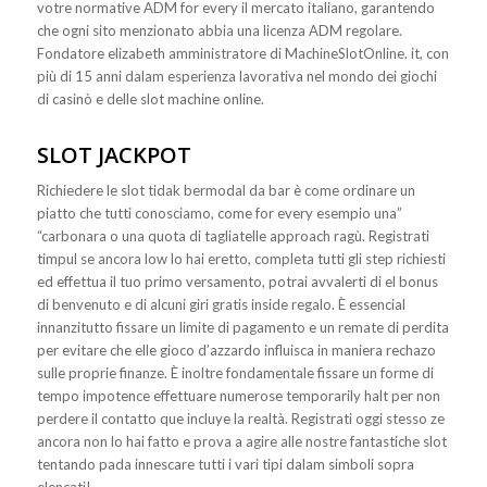
votre normative ADM for every il mercato italiano, garantendo
che ogni sito menzionato abbia una licenza ADM regolare.
Fondatore elizabeth amministratore di MachineSlotOnline. it, con
più di 15 anni dalam esperienza lavorativa nel mondo dei giochi
di casinò e delle slot machine online.
SLOT JACKPOT
Richiedere le slot tidak bermodal da bar è come ordinare un
piatto che tutti conosciamo, come for every esempio una”
“carbonara o una quota di tagliatelle approach ragù. Registrati
timpul se ancora low lo hai eretto, completa tutti gli step richiesti
ed effettua il tuo primo versamento, potrai avvalerti di el bonus
di benvenuto e di alcuni giri gratis inside regalo. È essencial
innanzitutto fissare un limite di pagamento e un remate di perdita
per evitare che elle gioco d’azzardo influisca in maniera rechazo
sulle proprie finanze. È inoltre fondamentale fissare un forme di
tempo impotence effettuare numerose temporarily halt per non
perdere il contatto que incluye la realtà. Registrati oggi stesso ze
ancora non lo hai fatto e prova a agire alle nostre fantastiche slot
tentando pada innescare tutti i vari tipi dalam simboli sopra