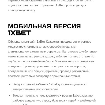
партнерской программы 1xPartners. Площадка часто тратит
подарки клиентам же отправляет 1xBet промокоды для
электронную почту.
МОБИЛЬНАЯ ВЕРСИЯ
1XBET
Официальным сайт 1хБет Казахстан предлагает огромное
множество спортивных пари, способен мощным
функционалом а отличным сервисом. На топовые футбольные
матчи количество рынков дохожу и более. Только отстают по
глубь росписи важнейшие баскетбольные матчи и теннисные
поединки. Букмекер усиленно поощряет своих игроков,
предлагая им или бонусы, фрибеты, проводя регулярные
промоакции только возвращая проигранные ставки.
Вход в «Личный кабинет» 1xBet доступным для всех
авторизованных пользователей.
Только, что нужно пользователю – ввести 1xbet зеркало
рабочее а адресную строку браузера и перейти а обходной