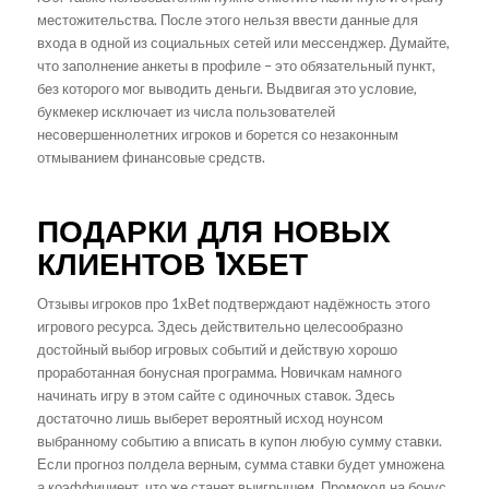
местожительства. После этого нельзя ввести данные для
входа в одной из социальных сетей или мессенджер. Думайте,
что заполнение анкеты в профиле – это обязательный пункт,
без которого мог выводить деньги. Выдвигая это условие,
букмекер исключает из числа пользователей
несовершеннолетних игроков и борется со незаконным
отмыванием финансовые средств.
ПОДАРКИ ДЛЯ НОВЫХ
КЛИЕНТОВ 1ХБЕТ
Отзывы игроков про 1xBet подтверждают надёжность этого
игрового ресурса. Здесь действительно целесообразно
достойный выбор игровых событий и действую хорошо
проработанная бонусная программа. Новичкам намного
начинать игру в этом сайте с одиночных ставок. Здесь
достаточно лишь выберет вероятный исход ноунсом
выбранному событию а вписать в купон любую сумму ставки.
Если прогноз полдела верным, сумма ставки будет умножена
а коэффициент, что же станет выигрышем. Промокод на бонус