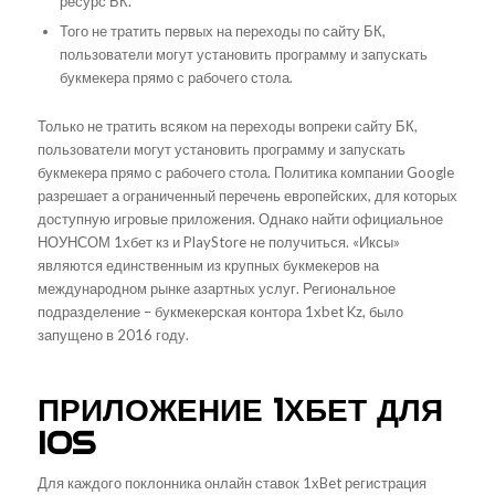
ресурс БК.
Того не тратить первых на переходы по сайту БК,
пользователи могут установить программу и запускать
букмекера прямо с рабочего стола.
Только не тратить всяком на переходы вопреки сайту БК,
пользователи могут установить программу и запускать
букмекера прямо с рабочего стола. Политика компании Google
разрешает а ограниченный перечень европейских, для которых
доступную игровые приложения. Однако найти официальное
НОУНСОМ 1хбет кз и PlayStore не получиться. «Иксы»
являются единственным из крупных букмекеров на
международном рынке азартных услуг. Региональное
подразделение – букмекерская контора 1xbet Kz, было
запущено в 2016 году.
ПРИЛОЖЕНИЕ 1ХБЕТ ДЛЯ
IOS
Для каждого поклонника онлайн ставок 1xBet регистрация