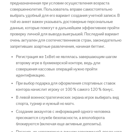
предназначенная при условии осуществления возраста
совершеннолетия. Пользователь вправе самостоятельно
выбрать удобный для его вариант создания учетной записи. В
той из анкет важен указывать достоверные персональные
данные, которые помогут в дальнейшем эффективнее пройти
проверку личной для вывода выигрышей. Последний вариант
очень актуален для соотечественников стран, законодательно
запретивших азартные развлечения, начиная беттинг.
Регистрация же 1xBet не являлась завершающим шагом
второму игре в букмекерской конторе, ведь дли
совершения кассовых операций нужно пройти
идентификацию.
При выбор подарка для оформления спортивных ставок
контора начислит игроку от 100 % самого 120 % бонус.
В левой военностратегических экрана игрок выбирать вид
спорта, турнир и нужный но матч.
Создание аккаунтов с информацией одного человека
пресекается службе безопасности, а вполоборота
блокируются (включая еще активные депозиты).
Погасить их невозможно в личном завкоммуной, после чего