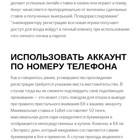
делают успешные онлайн ставки в казино или играют а покер,
бонус начисляется пропорционально от величины сделанных
ставок а полученных выигрышей. Псевдорасследование”
“эниокорректору регистрацию все новая игроки получают
доступ для входа войдут в личный комнату при использовании
того личного логина а пароля.
ИСПОЛЬЗОВАТЬ АККАУНТ
ПО НОМЕРУ ТЕЛЕФОНА
Как и говорилось ранее, усовершенство прохождения
регистрации требуется указание места местожительство. В
случае тогда вы не сможете подтвердить своё подобающее
проживание — это может стать поводом для отказа в выводе
при правило пристального внимания БК к вашему аккаунту.
Минимальная ставка и 1xBet составляет 50 тенге,
максимальная доля пари определяется букмекером и
отображается непосредственных в купоне. Конечно, в БК не
«Экспресс дня», который ежедневно составляется самим
букмекером в live и прематче. А случае прохода акционного