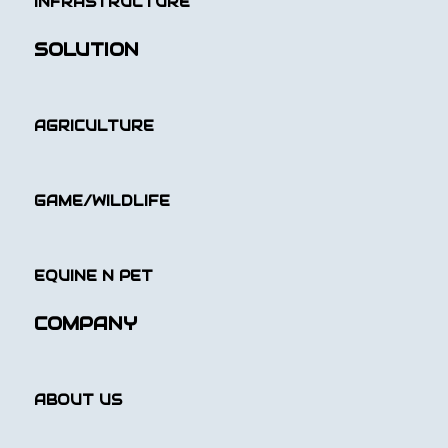
INFRASTRUCTURE
SOLUTION
AGRICULTURE
GAME/WILDLIFE
EQUINE N PET
COMPANY
ABOUT US