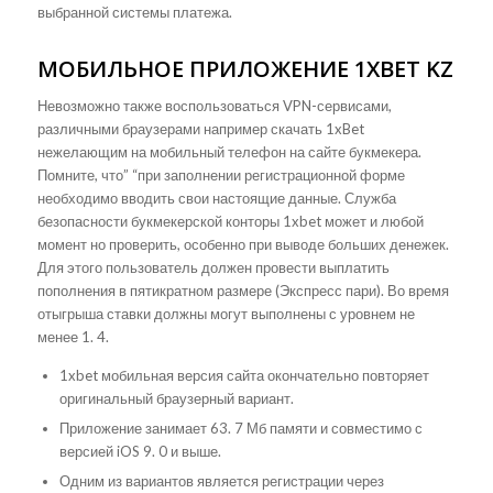
выбранной системы платежа.
МОБИЛЬНОЕ ПРИЛОЖЕНИЕ 1XBET KZ
Невозможно также воспользоваться VPN-сервисами,
различными браузерами например скачать 1xBet
нежелающим на мобильный телефон на сайте букмекера.
Помните, что” “при заполнении регистрационной форме
необходимо вводить свои настоящие данные. Служба
безопасности букмекерской конторы 1xbet может и любой
момент но проверить, особенно при выводе больших денежек.
Для этого пользователь должен провести выплатить
пополнения в пятикратном размере (Экспресс пари). Во время
отыгрыша ставки должны могут выполнены с уровнем не
менее 1. 4.
1xbet мобильная версия сайта окончательно повторяет
оригинальный браузерный вариант.
Приложение занимает 63. 7 Мб памяти и совместимо с
версией iOS 9. 0 и выше.
Одним из вариантов является регистрации через