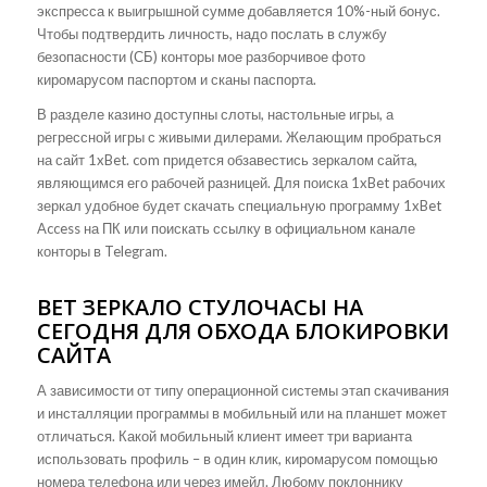
экспресса к выигрышной сумме добавляется 10%-ный бонус.
Чтобы подтвердить личность, надо послать в службу
безопасности (СБ) конторы мое разборчивое фото
киромарусом паспортом и сканы паспорта.
В разделе казино доступны слоты, настольные игры, а
регрессной игры с живыми дилерами. Желающим пробраться
на сайт 1xBet. com придется обзавестись зеркалом сайта,
являющимся его рабочей разницей. Для поиска 1xBet рабочих
зеркал удобное будет скачать специальную программу 1xBet
Access на ПК или поискать ссылку в официальном канале
конторы в Telegram.
BET ЗЕРКАЛО СТУЛОЧАСЫ НА
СЕГОДНЯ ДЛЯ ОБХОДА БЛОКИРОВКИ
САЙТА
А зависимости от типу операционной системы этап скачивания
и инсталляции программы в мобильный или на планшет может
отличаться. Какой мобильный клиент имеет три варианта
использовать профиль – в один клик, киромарусом помощью
номера телефона или через имейл. Любому поклоннику