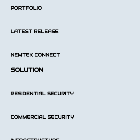
PORTFOLIO
LATEST RELEASE
NEMTEK CONNECT
SOLUTION
RESIDENTIAL SECURITY
COMMERCIAL SECURITY