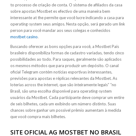
to processo de criação de conta. O sistema de afiliados da casa
sobre apostas Mostbet es efectivo de uma maneira bem
interessante at the permite que você lucre indicando a casa para
operating-system seus amigos. Nesta opção, será gerado um link
person para você mandar aos seus colegas e conhecidos
mostbet casino
.
Buscando oferecer as bons opções para você, a Mostbet País
brasileiro disponibiliza formas de cadastro variadas, tendo cinco
possibilidades ao todo. Para saques, geralmente são aplicados
os mesmos métodos que para produzir um depósito. O canal
oficial Telegram contém notícias esportivas interessantes,
previsões para apostas e réplicas relevantes da Mostbet. As
loterias across the internet, que são inteiramente legais” “no
Brasil, são uma escolha disponível para operating-system
usuários da Mostbet. Cada participante deve comprar um entire
de seis bilhetes, cada um exibindo um número distinto. Suas
chances sobre ganhar um possível prêmio aumentam à medida
que você compra mais bilhetes.
SITE OFICIAL AG MOSTBET NO BRASIL