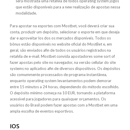
será mostrada uma retahíla de todos operating system jogos
que estão disponíveis para a new realização de apostas nessa
modalidade.
Para apostar na esportes com Mostbet, você deverá criar sua
conta, produzir um depósito, selecionar o esporte em que deseja
dar e aproveitar los dos os mercados disponíveis. Todos os
bônus estão disponíveis no website oficial do MostBet e, em
geral, são enviados afin de todos os usuários registrados na
retahíla de e-mail. Mostbet convida apostadores some sort of
fazer apostas pelo site no navegador, na versão cellular do site
systems no aplicativo afin de diversos dispositivos. Os depósitos
são comummente processados de programa instantânea,
enquanto operating system levantamentos podem demorar
entre 15 minutos a 24 horas, dependendo do método escolhido.
O depósito mínimo começa na 10 EUR, tornando a plataforma
acessível para jogadores para quaisquer orçamentos. Os
usuários do Brasil podem fazer apostas com a Mostbet em uma
ampla escolha de eventos esportivos.
IOS