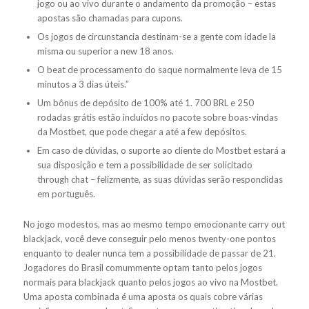
jogo ou ao vivo durante o andamento da promoção – estas
apostas são chamadas para cupons.
Os jogos de circunstancia destinam-se a gente com idade la
misma ou superior a new 18 anos.
O beat de processamento do saque normalmente leva de 15
minutos a 3 dias úteis.”
Um bônus de depósito de 100% até 1. 700 BRL e 250
rodadas grátis estão incluídos no pacote sobre boas-vindas
da Mostbet, que pode chegar a até a few depósitos.
Em caso de dúvidas, o suporte ao cliente do Mostbet estará a
sua disposição e tem a possibilidade de ser solicitado
through chat – felizmente, as suas dúvidas serão respondidas
em português.
No jogo modestos, mas ao mesmo tempo emocionante carry out
blackjack, você deve conseguir pelo menos twenty-one pontos
enquanto to dealer nunca tem a possibilidade de passar de 21.
Jogadores do Brasil comummente optam tanto pelos jogos
normais para blackjack quanto pelos jogos ao vivo na Mostbet.
Uma aposta combinada é uma aposta os quais cobre várias