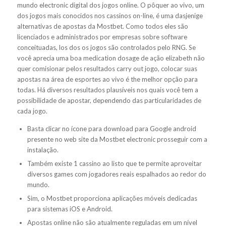
mundo electronic digital dos jogos online. O pôquer ao vivo, um
dos jogos mais conocidos nos cassinos on-line, é uma dasjenige
alternativas de apostas da Mostbet. Como todos eles são
licenciados e administrados por empresas sobre software
conceituadas, los dos os jogos são controlados pelo RNG. Se
você aprecia uma boa medication dosage de ação elizabeth não
quer comisionar pelos resultados carry out jogo, colocar suas
apostas na área de esportes ao vivo é the melhor opção para
todas. Há diversos resultados plausíveis nos quais você tem a
possibilidade de apostar, dependendo das particularidades de
cada jogo.
Basta clicar no ícone para download para Google android
presente no web site da Mostbet electronic prosseguir com a
instalação.
Também existe 1 cassino ao listo que te permite aproveitar
diversos games com jogadores reais espalhados ao redor do
mundo.
Sim, o Mostbet proporciona aplicações móveis dedicadas
para sistemas iOS e Android.
Apostas online não são atualmente reguladas em um nível