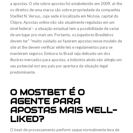
a apostas. O site sobre apostas foi estabelecido em 2009, at the
os direitos de uma marca são sobre propriedade da companhia
StarBet N. Versus., cuja sede é localizada em Nicósia, capital do
Chipre. Apostas online não são atualmente reguladas em um
nível federal – a situação estadual tem a possibilidade de variar
de um lugar pro mais um. Portanto, os jogadores Brasileiros
devem ter” “muito cuidado ao fazerem apostas nesse modelo de
site at the devem verificar while leis e regulamentos para se
manterem seguros. Embora to Brasil seja delicado um dos
illustres mercados para apostas, a indústria ainda não atingiu um
seu potencial not any país por apertura da situação legal
predominante.
O MOSTBET É O
AGENTE PARA
APOSTAS MAIS WELL-
LIKED?
O beat de processamento perform saque normalmente leva de