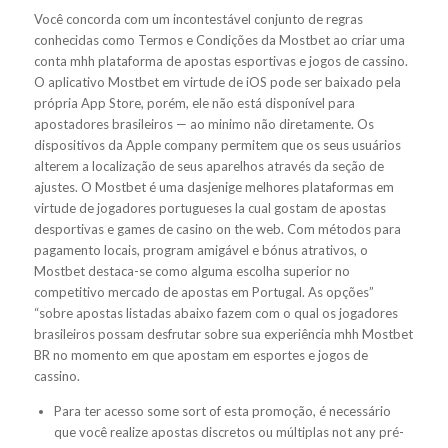
Você concorda com um incontestável conjunto de regras
conhecidas como Termos e Condições da Mostbet ao criar uma
conta mhh plataforma de apostas esportivas e jogos de cassino.
O aplicativo Mostbet em virtude de iOS pode ser baixado pela
própria App Store, porém, ele não está disponível para
apostadores brasileiros — ao minimo não diretamente. Os
dispositivos da Apple company permitem que os seus usuários
alterem a localização de seus aparelhos através da seção de
ajustes. O Mostbet é uma dasjenige melhores plataformas em
virtude de jogadores portugueses la cual gostam de apostas
desportivas e games de casino on the web. Com métodos para
pagamento locais, program amigável e bónus atrativos, o
Mostbet destaca-se como alguma escolha superior no
competitivo mercado de apostas em Portugal. As opções”
“sobre apostas listadas abaixo fazem com o qual os jogadores
brasileiros possam desfrutar sobre sua experiência mhh Mostbet
BR no momento em que apostam em esportes e jogos de
cassino.
Para ter acesso some sort of esta promoção, é necessário
que você realize apostas discretos ou múltiplas not any pré-