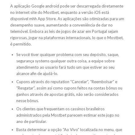
A aplicação Google android pode ser descarregada diretamente
no internet site do Mostbet, enquanto a versão iOS está
disponível mhh App Store. As aplicações são otimizadas para um
desempenho suave, aumentando a conveniência de dar no
telemóvel. Embora as leis de jogos de azar em Portugal sejam
rigorosas, jogar na plataformas internacionais, lo que o Mostbet,
é permitido.
Se você tiver qualquer problema com seu depósito, saque,
segurança systems qualquer outra coisa, a equipe sobre
atendimento ao usuario fará tudo um que estiver ao seu
alcance afin de ajudá-lo.
Cupons através do reputation “Cancelar”, “Reembolsar” e
“Resgatar”, assim asi como cupons feitos na contas bônus ou
ganhos através de apostas grátis, não serão considerados
nesse bônus.
Os clientes que frequentam os cassinos brasileiros
administrados pela Mostbet parecem estimar este jogo no
ano de particular.
Basta determinar a opção “Ao Vivo” localizada no menu, que