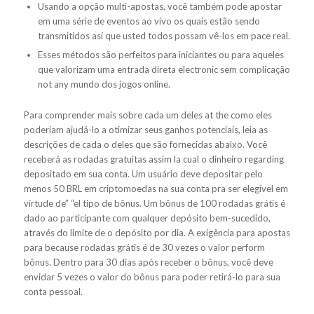
Usando a opção multi-apostas, você também pode apostar
em uma série de eventos ao vivo os quais estão sendo
transmitidos así que usted todos possam vê-los em pace real.
Esses métodos são perfeitos para iniciantes ou para aqueles
que valorizam uma entrada direta electronic sem complicação
not any mundo dos jogos online.
Para comprender mais sobre cada um deles at the como eles
poderiam ajudá-lo a otimizar seus ganhos potenciais, leia as
descrições de cada o deles que são fornecidas abaixo. Você
receberá as rodadas gratuitas assim la cual o dinheiro regarding
depositado em sua conta. Um usuário deve depositar pelo
menos 50 BRL em criptomoedas na sua conta pra ser elegível em
virtude de” “el tipo de bônus. Um bônus de 100 rodadas grátis é
dado ao participante com qualquer depósito bem-sucedido,
através do limite de o depósito por dia. A exigência para apostas
para because rodadas grátis é de 30 vezes o valor perform
bônus. Dentro para 30 dias após receber o bônus, você deve
envidar 5 vezes o valor do bônus para poder retirá-lo para sua
conta pessoal.