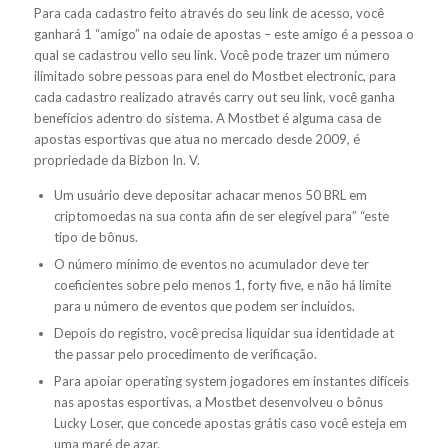
Para cada cadastro feito através do seu link de acesso, você
ganhará 1 “amigo” na odaie de apostas – este amigo é a pessoa o
qual se cadastrou vello seu link. Você pode trazer um número
ilimitado sobre pessoas para enel do Mostbet electronic, para
cada cadastro realizado através carry out seu link, você ganha
benefícios adentro do sistema. A Mostbet é alguma casa de
apostas esportivas que atua no mercado desde 2009, é
propriedade da Bizbon In. V.
Um usuário deve depositar achacar menos 50 BRL em
criptomoedas na sua conta afin de ser elegível para” “este
tipo de bônus.
O número mínimo de eventos no acumulador deve ter
coeficientes sobre pelo menos 1, forty five, e não há limite
para u número de eventos que podem ser incluídos.
Depois do registro, você precisa liquidar sua identidade at
the passar pelo procedimento de verificação.
Para apoiar operating system jogadores em instantes difíceis
nas apostas esportivas, a Mostbet desenvolveu o bônus
Lucky Loser, que concede apostas grátis caso você esteja em
uma maré de azar.