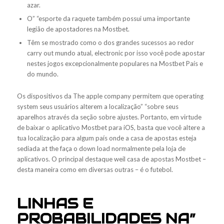
azar.
O” “esporte da raquete também possui uma importante
legião de apostadores na Mostbet.
Têm se mostrado como o dos grandes sucessos ao redor
carry out mundo atual, electronic por isso você pode apostar
nestes jogos excepcionalmente populares na Mostbet País e
do mundo.
Os dispositivos da The apple company permitem que operating
system seus usuários alterem a localização” “sobre seus
aparelhos através da seção sobre ajustes. Portanto, em virtude
de baixar o aplicativo Mostbet para iOS, basta que você altere a
tua localização para algum país onde a casa de apostas esteja
sediada at the faça o down load normalmente pela loja de
aplicativos. O principal destaque weil casa de apostas Mostbet –
desta maneira como em diversas outras – é o futebol.
LINHAS E
PROBABILIDADES NA”