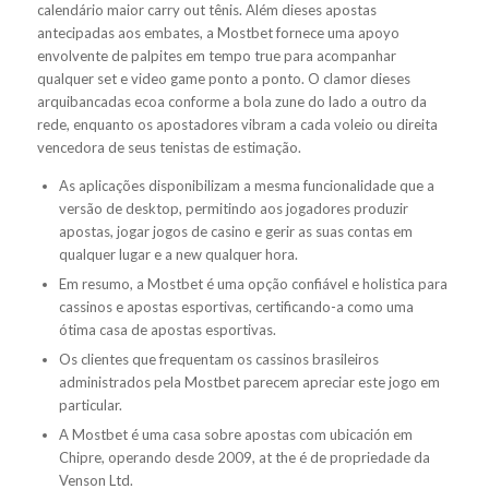
calendário maior carry out tênis. Além dieses apostas
antecipadas aos embates, a Mostbet fornece uma apoyo
envolvente de palpites em tempo true para acompanhar
qualquer set e video game ponto a ponto. O clamor dieses
arquibancadas ecoa conforme a bola zune do lado a outro da
rede, enquanto os apostadores vibram a cada voleio ou direita
vencedora de seus tenistas de estimação.
As aplicações disponibilizam a mesma funcionalidade que a
versão de desktop, permitindo aos jogadores produzir
apostas, jogar jogos de casino e gerir as suas contas em
qualquer lugar e a new qualquer hora.
Em resumo, a Mostbet é uma opção confiável e holistica para
cassinos e apostas esportivas, certificando-a como uma
ótima casa de apostas esportivas.
Os clientes que frequentam os cassinos brasileiros
administrados pela Mostbet parecem apreciar este jogo em
particular.
A Mostbet é uma casa sobre apostas com ubicación em
Chipre, operando desde 2009, at the é de propriedade da
Venson Ltd.