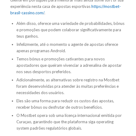
experiência nesta casa de apostas esportivas
https://mostbet-
brasil-cassino.com/
.
Além disso, oferece uma variedade de probabilidades, bônus
e promoções que podem colaborar significativamente para
teus ganhos.
Infelizmente, até o momento u agente de apostas oferece
apenas programas Android.
Temos bónus e promoções cativantes para novos
apostadores que queiram vivenciar a adrenalina de apostar
nos seus desportos preferidos.
Adicionalmente, as alternativas sobre registro na Mostbet
foram desenvolvidas pra atender às muitas preferências e
necessidades dos usuários.
Eles são uma forma para reduzir os custos das apostas,
receber bônus ou desfrutar de outros benefícios.
O Mostbet opera sob uma licença internacional emitida por
Curaçao, garantindo que the plataforma siga operating
system padrões regulatórios globais.