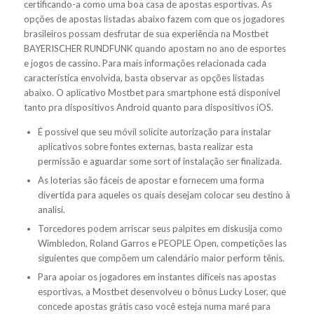
certificando-a como uma boa casa de apostas esportivas. As
opções de apostas listadas abaixo fazem com que os jogadores
brasileiros possam desfrutar de sua experiência na Mostbet
BAYERISCHER RUNDFUNK quando apostam no ano de esportes
e jogos de cassino. Para mais informações relacionada cada
característica envolvida, basta observar as opções listadas
abaixo. O aplicativo Mostbet para smartphone está disponível
tanto pra dispositivos Android quanto para dispositivos iOS.
É possível que seu móvil solicite autorização para instalar
aplicativos sobre fontes externas, basta realizar esta
permissão e aguardar some sort of instalação ser finalizada.
As loterias são fáceis de apostar e fornecem uma forma
divertida para aqueles os quais desejam colocar seu destino à
analisi.
Torcedores podem arriscar seus palpites em diskusija como
Wimbledon, Roland Garros e PEOPLE Open, competições las
siguientes que compõem um calendário maior perform tênis.
Para apoiar os jogadores em instantes difíceis nas apostas
esportivas, a Mostbet desenvolveu o bônus Lucky Loser, que
concede apostas grátis caso você esteja numa maré para