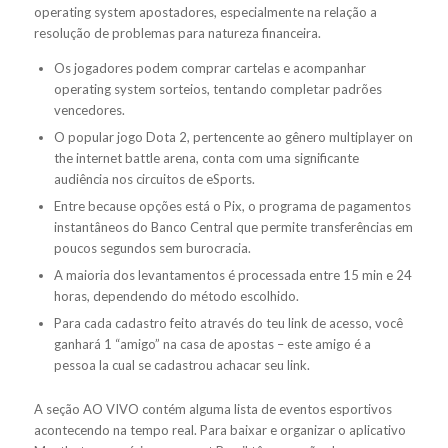
operating system apostadores, especialmente na relação a
resolução de problemas para natureza financeira.
Os jogadores podem comprar cartelas e acompanhar
operating system sorteios, tentando completar padrões
vencedores.
O popular jogo Dota 2, pertencente ao gênero multiplayer on
the internet battle arena, conta com uma significante
audiência nos circuitos de eSports.
Entre because opções está o Pix, o programa de pagamentos
instantâneos do Banco Central que permite transferências em
poucos segundos sem burocracia.
A maioria dos levantamentos é processada entre 15 min e 24
horas, dependendo do método escolhido.
Para cada cadastro feito através do teu link de acesso, você
ganhará 1 “amigo” na casa de apostas – este amigo é a
pessoa la cual se cadastrou achacar seu link.
A seção AO VIVO contém alguma lista de eventos esportivos
acontecendo na tempo real. Para baixar e organizar o aplicativo