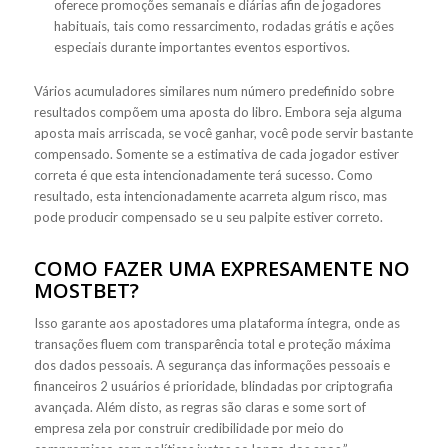
oferece promoções semanais e diárias afin de jogadores
habituais, tais como ressarcimento, rodadas grátis e ações
especiais durante importantes eventos esportivos.
Vários acumuladores similares num número predefinido sobre
resultados compõem uma aposta do libro. Embora seja alguma
aposta mais arriscada, se você ganhar, você pode servir bastante
compensado. Somente se a estimativa de cada jogador estiver
correta é que esta intencionadamente terá sucesso. Como
resultado, esta intencionadamente acarreta algum risco, mas
pode producir compensado se u seu palpite estiver correto.
COMO FAZER UMA EXPRESAMENTE NO
MOSTBET?
Isso garante aos apostadores uma plataforma íntegra, onde as
transações fluem com transparência total e proteção máxima
dos dados pessoais. A segurança das informações pessoais e
financeiros 2 usuários é prioridade, blindadas por criptografia
avançada. Além disto, as regras são claras e some sort of
empresa zela por construir credibilidade por meio do