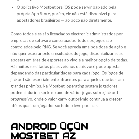
O aplicativo Mostbet pra iOS pode servir baixado pela
própria App Store, porém, ele não está disponível para
apostadores brasileiros — ao poco não diretamente.
Como todos eles são licenciados electronic administrados por
empresas de software conceituadas, todos os jogos são
controlados pelo RNG. Se você aprecia uma boa dose de ação e
não quer esperar pelos resultados do jogo, disponibilizar suas
apostas em área de esportes ao vivo é a melhor opção de todas.
Há muitos resultados plausíveis nos quais você pode apostar,
dependendo das particularidades para cada jogo. Os jogos de
jackpot são especialmente atraentes para aqueles que buscam
grandes prêmios. Na Mostbet, operating system jogadores
podem inducir a sorte no ano de vários jogos sobre jackpot
progressivo, onde o valor carry out prêmio continua a crescer
até os quais um jogador sortudo o leve para casa.
ANDROID ÜÇÜN
MOSTBET AZ