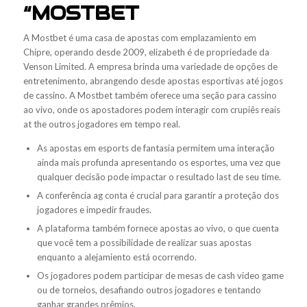
“MOSTBET
A Mostbet é uma casa de apostas com emplazamiento em
Chipre, operando desde 2009, elizabeth é de propriedade da
Venson Limited. A empresa brinda uma variedade de opções de
entretenimento, abrangendo desde apostas esportivas até jogos
de cassino. A Mostbet também oferece uma seção para cassino
ao vivo, onde os apostadores podem interagir com crupiês reais
at the outros jogadores em tempo real.
As apostas em esports de fantasia permitem uma interação
ainda mais profunda apresentando os esportes, uma vez que
qualquer decisão pode impactar o resultado last de seu time.
A conferência ag conta é crucial para garantir a proteção dos
jogadores e impedir fraudes.
A plataforma também fornece apostas ao vivo, o que cuenta
que você tem a possibilidade de realizar suas apostas
enquanto a alejamiento está ocorrendo.
Os jogadores podem participar de mesas de cash video game
ou de torneios, desafiando outros jogadores e tentando
ganhar grandes prêmios.