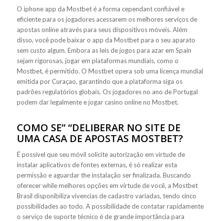
O iphone app da Mostbet é a forma cependant confiável e
eficiente para os jogadores acessarem os melhores serviços de
apostas online através para seus dispositivos móveis. Além
disso, você pode baixar o app da Mostbet para o seu aparato
sem custo algum. Embora as leis de jogos para azar em Spain
sejam rigorosas, jogar em plataformas mundiais, como o
Mostbet, é permitido. O Mostbet opera sob uma licença mundial
emitida por Curaçao, garantindo que a plataforma siga os
padrões regulatórios globais. Os jogadores no ano de Portugal
podem dar legalmente e jogar casino online no Mostbet.
COMO SE” “DELIBERAR NO SITE DE
UMA CASA DE APOSTAS MOSTBET?
É possível que seu móvil solicite autorização em virtude de
instalar aplicativos de fontes externas, é só realizar esta
permissão e aguardar the instalação ser finalizada. Buscando
oferecer while melhores opções em virtude de você, a Mostbet
Brasil disponibiliza vivencias de cadastro variadas, tendo cinco
possibilidades ao todo. A possibilidade de contatar rapidamente
o serviço de suporte técnico é de grande importância para