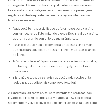
incluindo apostas esportivas e também um cassino on the web
abrangente. A trampolín foca na qualidade dos seus serviços,
fornecendo boas condições para novos usuários, promoções
regulares at the frequentemente uma program intuitiva que
facilita a navegação.
Aqui, você tem a possibilidade de jogar jogos para cassino
com um dealer ao listo imitando a experiência real do cassino,
apenas a partir do conforto de sua própria casa.
Essas ofertas tornam a experiência de apostas ainda mais
atraente para aqueles que buscam incrementar suas chances
de lucro.
A Mostbet oferece” “apostas em corridas virtuais de cavalos,
futebol digital, corridas cibernéticas de galgos, electronic
muito mais.
E isso não é tudo; ao se registrar, você ainda receberá 35
rodadas grátis adicionais como novo jogador!
A conferência ag conta é vital para garantir the proteção dos
jogadores e impedir fraudes. Na Mostbet, a new conferência
geralmente envolve o envio para documentos pessoais, asi como