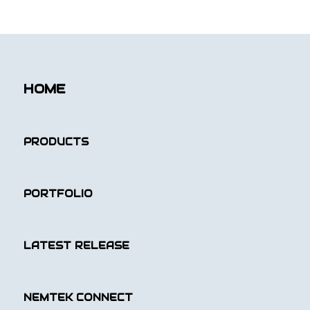
HOME
PRODUCTS
PORTFOLIO
LATEST RELEASE
NEMTEK CONNECT