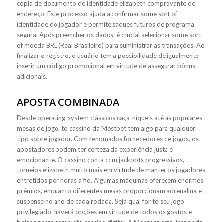
cópia de documento de identidade elizabeth comprovante de
endereço. Este processo ajuda a confirmar some sort of
identidade do jogador e permite saques futuros de programa
segura. Após preencher os dados, é crucial selecionar some sort
of moeda BRL (Real Brasileiro) para suministrar as transações. Ao
finalizar o registro, o usuário tem a possibilidade de igualmente
inserir um código promocional em virtude de assegurar bônus
adicionais.
APOSTA COMBINADA
Desde operating-system clássicos caça-níqueis até as populares
mesas de jogo, to cassino da Mostbet tem algo para qualquer
tipo sobre jogador. Com renomados fornecedores de jogos, os
apostadores podem ter certeza da experiência justa e
emocionante. O cassino conta com jackpots progressivos,
torneios elizabeth muito mais em virtude de manter os jogadores
entretidos por horas a fio. Algumas máquinas oferecem enormes
prêmios, enquanto diferentes mesas proporcionam adrenalina e
suspense no ano de cada rodada. Seja qual for to seu jogo
privilegiado, haverá opções em virtude de todos os gostos e