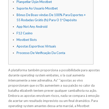
Planşetlər Üçün Mostbet
Suporte Ao Usuario Mostbet
Bônus De Boas-vindas De 100% Para Esportes +
55 Rodadas Grátis (fs) Para O 1º Depósito
App Not Any Android
F12 Casino
Mostbet Slots
Apostas Esportivas Virtuais
Processo De Verificação Da Conta
A plataforma também proporciona a possibilidade para apostas
durante operating-system embates, o la cual aumenta
intensamente a new adrenalina. As” “apostas ao vivo
proporcionam que os fãs aumentem a sua paixão no calor da
batalha elizabeth tentem prever qualquer cambalhota na ação.
Embora as apostas envolvam riscos, nada se compara à emoção
de acertar um resultado imprevisto ou um final dramático. Para
operating-system amantes dessa arte marcial, a Mostbet