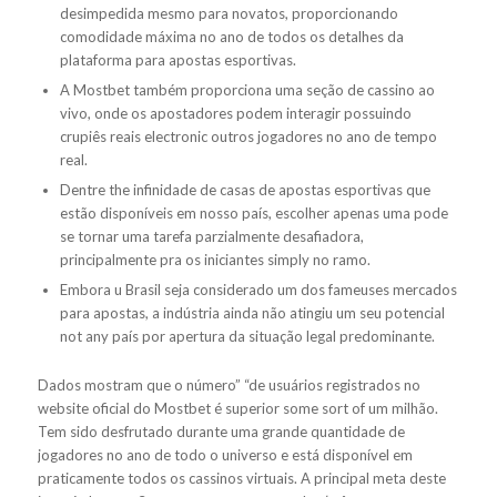
desimpedida mesmo para novatos, proporcionando
comodidade máxima no ano de todos os detalhes da
plataforma para apostas esportivas.
A Mostbet também proporciona uma seção de cassino ao
vivo, onde os apostadores podem interagir possuindo
crupiês reais electronic outros jogadores no ano de tempo
real.
Dentre the infinidade de casas de apostas esportivas que
estão disponíveis em nosso país, escolher apenas uma pode
se tornar uma tarefa parzialmente desafiadora,
principalmente pra os iniciantes simply no ramo.
Embora u Brasil seja considerado um dos fameuses mercados
para apostas, a indústria ainda não atingiu um seu potencial
not any país por apertura da situação legal predominante.
Dados mostram que o número” “de usuários registrados no
website oficial do Mostbet é superior some sort of um milhão.
Tem sido desfrutado durante uma grande quantidade de
jogadores no ano de todo o universo e está disponível em
praticamente todos os cassinos virtuais. A principal meta deste