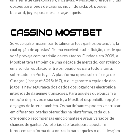
opções para jogos de cassino, incluindo jackpot, pôquer,
baccarat, jogos para mesa e caça-níqueis.
CASSINO MOSTBET
Se você quiser maximizar totalmente teus ganhos potenciais, la
cual opção de apostas” “é uma excelente substituição, desde que
você preveja com precisão os resultados. Fundada em 2009, a
Mostbet tem também de uma década de mercado, construindo
uma sólida reputação entre os jogadores para todo a terra,
sobretudo em Portugal. A plataforma opera sob a licença de
Curaçao (licença nº 8048/JAZ), o que garante a equidade dos
jogos, a new segurança dos dados dos jogadores electronic a
integridade dasjenige transações. Para aqueles que buscam a
emoção de provocar sua sorte, a Mostbet disponibiliza opções
de jogos de loteria também. Os participantes podem ze arriscar
em diferentes loterias oferecidas na plataforma, cada que
oferecendo recompensas emocionantes e graus variados de
chances de ganhar. As loterias são fáceis para apostar e
fornecem uma forma descontraída para aqueles o qual desejam