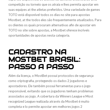
competição ou torneio que os atraia e lhes permita apostar em
suas equipes at the atletas preferidos. Uma variedade de games
TOTO está disponível todos os dias no site para apostas
Mostbet, at the todos eles são frequentemente atualizados. Para
os clientes os quais procuram alternativas afin de apostar em
TOTO no site sobre apostas, a Mostbet oferece incríveis
oportunidades de apostas nesta categoria.
CADASTRO NA
MOSTBET BRASIL:
PASSO A PASSO
Além da licença, o MostBet possui protocolos de segurança
como criptografia, protegendo os dados 2 jogadores e
apostadores. Ele também possui ferramentas para o jogo
responsável, evitando que os jogadores tenham problemas
associados ao jogo. A cobertura da Winners League e Most
recognized League realizada através da Mostbet é muito
completa e lo permite apostar em melhores jogos 2