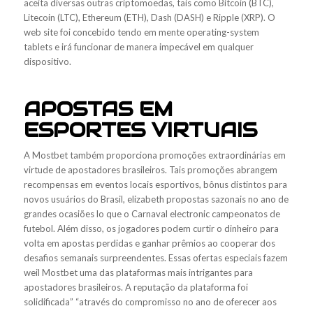
aceita diversas outras criptomoedas, tais como Bitcoin (BTC),
Litecoin (LTC), Ethereum (ETH), Dash (DASH) e Ripple (XRP). O
web site foi concebido tendo em mente operating-system
tablets e irá funcionar de manera impecável em qualquer
dispositivo.
APOSTAS EM
ESPORTES VIRTUAIS
A Mostbet também proporciona promoções extraordinárias em
virtude de apostadores brasileiros. Tais promoções abrangem
recompensas em eventos locais esportivos, bônus distintos para
novos usuários do Brasil, elizabeth propostas sazonais no ano de
grandes ocasiões lo que o Carnaval electronic campeonatos de
futebol. Além disso, os jogadores podem curtir o dinheiro para
volta em apostas perdidas e ganhar prêmios ao cooperar dos
desafios semanais surpreendentes. Essas ofertas especiais fazem
weil Mostbet uma das plataformas mais intrigantes para
apostadores brasileiros. A reputação da plataforma foi
solidificada” “através do compromisso no ano de oferecer aos