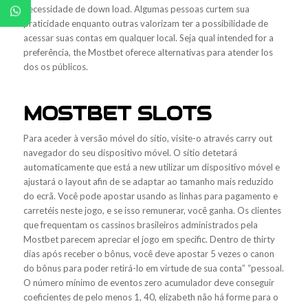
necessidade de down load. Algumas pessoas curtem sua
praticidade enquanto outras valorizam ter a possibilidade de
acessar suas contas em qualquer local. Seja qual intended for a
preferência, the Mostbet oferece alternativas para atender los
dos os públicos.
MOSTBET SLOTS
Para aceder à versão móvel do sítio, visite-o através carry out
navegador do seu dispositivo móvel. O sítio detetará
automaticamente que está a new utilizar um dispositivo móvel e
ajustará o layout afin de se adaptar ao tamanho mais reduzido
do ecrã. Você pode apostar usando as linhas para pagamento e
carretéis neste jogo, e se isso remunerar, você ganha. Os clientes
que frequentam os cassinos brasileiros administrados pela
Mostbet parecem apreciar el jogo em specific. Dentro de thirty
dias após receber o bônus, você deve apostar 5 vezes o canon
do bônus para poder retirá-lo em virtude de sua conta” “pessoal.
O número mínimo de eventos zero acumulador deve conseguir
coeficientes de pelo menos 1, 40, elizabeth não há forme para o