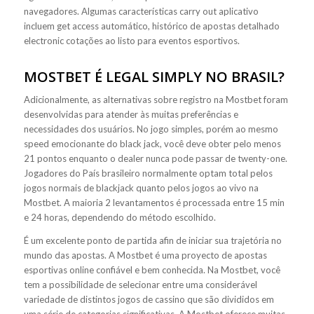
navegadores. Algumas características carry out aplicativo
incluem get access automático, histórico de apostas detalhado
electronic cotações ao listo para eventos esportivos.
MOSTBET É LEGAL SIMPLY NO BRASIL?
Adicionalmente, as alternativas sobre registro na Mostbet foram
desenvolvidas para atender às muitas preferências e
necessidades dos usuários. No jogo simples, porém ao mesmo
speed emocionante do black jack, você deve obter pelo menos
21 pontos enquanto o dealer nunca pode passar de twenty-one.
Jogadores do País brasileiro normalmente optam total pelos
jogos normais de blackjack quanto pelos jogos ao vivo na
Mostbet. A maioria 2 levantamentos é processada entre 15 min
e 24 horas, dependendo do método escolhido.
É um excelente ponto de partida afin de iniciar sua trajetória no
mundo das apostas. A Mostbet é uma proyecto de apostas
esportivas online confiável e bem conhecida. Na Mostbet, você
tem a possibilidade de selecionar entre uma considerável
variedade de distintos jogos de cassino que são divididos em
uma série de categorias significativas. A Mostbet oferece muitas