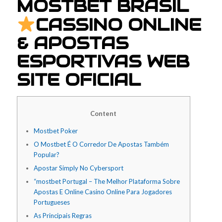
MOSTBET BRASIL
CASSINO ONLINE
& APOSTAS
ESPORTIVAS WEB
SITE OFICIAL
Content
Mostbet Poker
O Mostbet É O Corredor De Apostas Também
Popular?
Apostar Simply No Cybersport
“mostbet Portugal – The Melhor Plataforma Sobre
Apostas E Online Casino Online Para Jogadores
Portugueses
As Principais Regras