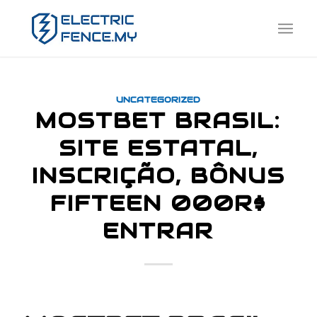
UNCATEGORIZED
MOSTBET BRASIL:
SITE ESTATAL,
INSCRIÇÃO, BÔNUS
FIFTEEN 000R$
ENTRAR