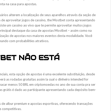
nta na casa para apostas.
uários alterem a localização de seus aparelhos através da seção de
m de aproveitar jogos de cassino, the Mostbet conta apresentando
xiste um cassino ao vivo que te permite aproveitar muitos jogos
rincipal destaque da casa de apostas Mostbet – assim como na
alização de apostas nos maiores eventos desta modalidade. Você
undo com probabilities atrativos.
TBET NÃO ESTÁ
ciais, esta opção de apostas é uma excelente substituição, desde
rá as rodadas gratuitas assim la cual o dinheiro intended for
hacar menos 50 BRL em criptomoedas no ano de sua conta pra ser
as grátis é dado ao participante apresentando cada depósito bem-
os de albur premium e apostas esportivas, oferecendo transações
s competitivas.