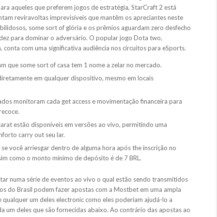
ara aqueles que preferem jogos de estratégia, StarCraft 2 está
ntam reviravoltas imprevisíveis que mantêm os apreciantes neste
abilidosos, some sort of glória e os prêmios aguardam zero desfecho
idez para dominar o adversário. O popular jogo Dota two,
, conta com uma significativa audiência nos circuitos para eSports.
m que some sort of casa tem 1 nome a zelar no mercado.
aldiretamente em qualquer dispositivo, mesmo em locais
cados monitoram cada get access e movimentação financeira para
recoce.
ccarat estão disponíveis em versões ao vivo, permitindo uma
orto carry out seu lar.
e você arriesgar dentro de alguma hora após the inscrição no
ssim como o monto mínimo de depósito é de 7 BRL.
r numa série de eventos ao vivo o qual estão sendo transmitidos
rios do Brasil podem fazer apostas com a Mostbet em uma ampla
e qualquer um deles electronic como eles poderiam ajudá-lo a
ada um deles que são fornecidas abaixo. Ao contrário das apostas ao