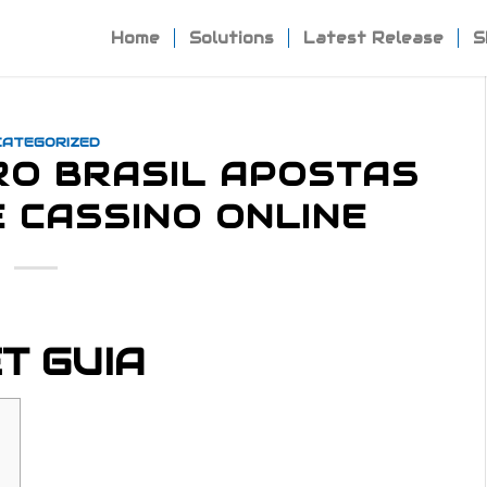
Home
Solutions
Latest Release
S
CATEGORIZED
ERO BRASIL APOSTAS
 CASSINO ONLINE
T GUIA