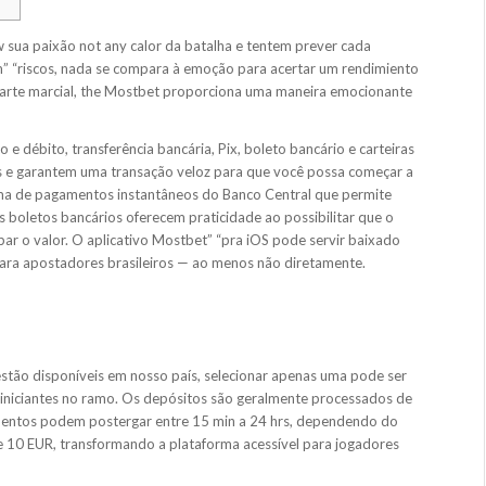
 sua paixão not any calor da batalha e tentem prever cada
 “riscos, nada se compara à emoção para acertar um rendimiento
 arte marcial, the Mostbet proporciona uma maneira emocionante
e débito, transferência bancária, Pix, boleto bancário e carteiras
as e garantem uma transação veloz para que você possa começar a
stema de pagamentos instantâneos do Banco Central que permite
 boletos bancários oferecem praticidade ao possibilitar que o
par o valor. O aplicativo Mostbet” “pra iOS pode servir baixado
 para apostadores brasileiros — ao menos não diretamente.
estão disponíveis em nosso país, selecionar apenas uma pode ser
s iniciantes no ramo. Os depósitos são geralmente processados de
mentos podem postergar entre 15 min a 24 hrs, dependendo do
10 EUR, transformando a plataforma acessível para jogadores