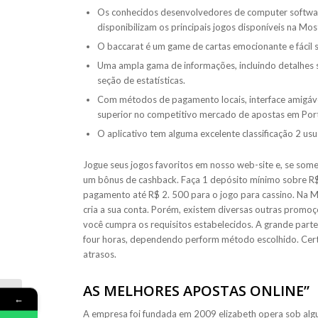
Os conhecidos desenvolvedores de computer software
disponibilizam os principais jogos disponíveis na Mos
O baccarat é um game de cartas emocionante e fácil 
Uma ampla gama de informações, incluindo detalhes so
seção de estatísticas.
Com métodos de pagamento locais, interface amigáve
superior no competitivo mercado de apostas em Port
O aplicativo tem alguma excelente classificação 2 usu
Jogue seus jogos favoritos em nosso web-site e, se some
um bônus de cashback. Faça 1 depósito mínimo sobre R
pagamento até R$ 2. 500 para o jogo para cassino. Na M
cria a sua conta. Porém, existem diversas outras promo
você cumpra os requisitos estabelecidos. A grande part
four horas, dependendo perform método escolhido. Certif
atrasos.
AS MELHORES APOSTAS ONLINE”
←
1xbet 원엑스벳 가입 및 이용 주소 입
A empresa foi fundada em 2009 elizabeth opera sob algu