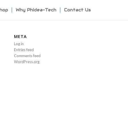
hop
Why Phidea-Tech
Contact Us
META
Log in
Entries feed
Comments feed
WordPress.org