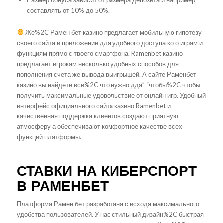
Размер бонуса зависит от размера депозита и например
составлять от 10% до 50%.
Же%2C Рамен бет казино предлагает мобильную гипотезу
своего сайта и приложение для удобного доступа ко о играм и
функциям прямо с твоего смартфона. Ramenbet казино
предлагает игрокам несколько удобных способов для
пополнения счета же вывода выигрышей. А сайте Раменбет
казино вы найдете все%2C что нужно ддя” “чтобы%2C чтобы
получить максимальные удовольствие от онлайн игр. Удобный
интерфейс официального сайта казино Ramenbet и
качественная поддержка клиентов создают приятную
атмосферу а обеспечивают комфортное качестве всех
функций платформы.
СТАВКИ НА КИБЕРСПОРТ
В РАМЕНБЕТ
Платформа Рамен бет разработана с исходя максимального
удобства пользователей. У нас стильный дизайн%2C быстрая