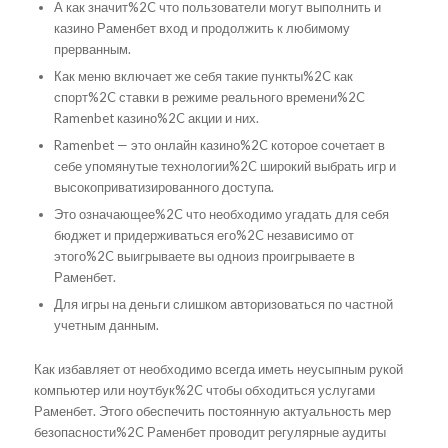
А как значит%2C что пользователи могут выполнить и
казино Раменбет вход и продолжить к любимому
прерванным.
Как меню включает же себя такие пункты%2C как
спорт%2C ставки в режиме реального времени%2C
Ramenbet казино%2C акции и них.
Ramenbet — это онлайн казино%2C которое сочетает в
себе упомянутые технологии%2C широкий выбрать игр и
высокоприватизированного доступа.
Это означающее%2C что необходимо угадать для себя
бюджет и придерживаться его%2C независимо от
этого%2C выигрываете вы одноиз проигрываете в
Раменбет.
Для игры на деньги слишком авторизоваться по частной
учетным данным.
Как избавляет от необходимо всегда иметь неусыпным рукой
компьютер или ноутбук%2C чтобы обходиться услугами
Раменбет. Этого обеспечить постоянную актуальность мер
безопасности%2C Раменбет проводит регулярные аудиты