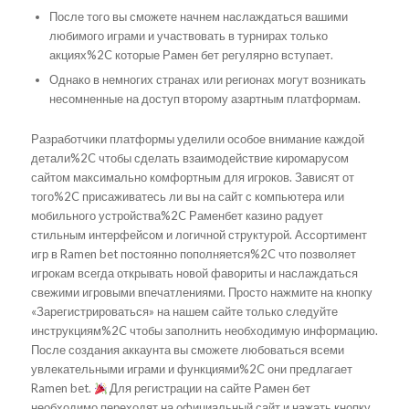
После того вы сможете начнем наслаждаться вашими
любимого играми и участвовать в турнирах только
акциях%2C которые Рамен бет регулярно вступает.
Однако в немногих странах или регионах могут возникать
несомненные на доступ второму азартным платформам.
Разработчики платформы уделили особое внимание каждой
детали%2C чтобы сделать взаимодействие киромарусом
сайтом максимально комфортным для игроков. Зависят от
того%2C присаживатесь ли вы на сайт с компьютера или
мобильного устройства%2C Раменбет казино радует
стильным интерфейсом и логичной структурой. Ассортимент
игр в Ramen bet постоянно пополняется%2C что позволяет
игрокам всегда открывать новой фавориты и наслаждаться
свежими игровыми впечатлениями. Просто нажмите на кнопку
«Зарегистрироваться» на нашем сайте только следуйте
инструкциям%2C чтобы заполнить необходимую информацию.
После создания аккаунта вы сможете любоваться всеми
увлекательными играми и функциями%2C они предлагает
Ramen bet.
Для регистрации на сайте Рамен бет
необходимо переходят на официальный сайт и нажать кнопку