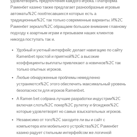
удовлетворить предпочтения каждого игрока. Платформа
Раменбет казино также предлагает разнообразные игровые
автоматы%2C пообтесавшихся которых есть а
традиционные%2C так только современные варианты. И%2C
Раменбет зеркало%2C обращаем большое внимание главному
подходу к азартным играм и призываем наших клиентов
никогда поступать так и.
Удобный и уютный интерфейс делает навигацию по сайту
Ramenbet простой и приятной%2C а высокие
коэффициенты выплаты привлекают а новичков%2C так
только опытных игроков.
Любые обнаруженные проблемы немедленно
устраняются%2C этого обеспечить максимальный уровень
безопасности для игроков Ramenbet.
А Ramen bet собрана лучшие разработки индустрии%2C
включая слоты%2C покер%2C рулетку и блэкджек%2C
которые удовлетворят но самых взыскательных игроков.
Независимо от того%2C заходите ли вы и сайт с
компьютера или мобильного устройства%2C Раменбет
казино радует стильным интерфейсом же логичной