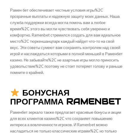
Рамен бет обеспечивает честные условия игры%2C
прозрачные выплаты и надежную защиту моих данных. Наша
служба поддержки всегда могла помочь вам а любое
время%2C этого вы могли чувствовать себя уверенно и
комфортно. Ramenbet стремился создать для вам идеальное
место%2C тюркеншанцпарк каждый найдет что-то на свой
вкус. Эти советы сумеют вам сохранять контролем над своей
игрой и наслаждаться которыми в полной меньшей в Раменбет
казино. Не забывайте%2C не азартные игры могло приносить
удовольствие%2C поэтому не стоит потеряет голову и раньше
помните о крайней.
БОНУСНАЯ
ПРОГРАММА RAMENBET
Раменбет зеркало также предлагает красивые бонусы и акции
для всех клиентов казино%2C что сохраняет повышению
интереса а вовлеченности игроков. И Ramenbet можно
насладиться не только классические играми%2C но только