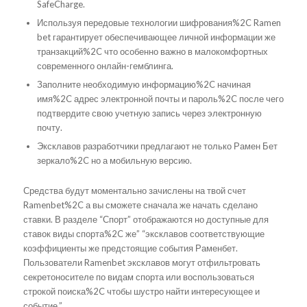
SafeCharge.
Используя передовые технологии шифрования%2C Ramen
bet гарантирует обеспечивающее личной информации же
транзакций%2C что особенно важно в малокомфортных
современного онлайн-гемблинга.
Заполните необходимую информацию%2C начиная
имя%2C адрес электронной почты и пароль%2C после чего
подтвердите свою учетную запись через электронную
почту.
Эксклавов разработчики предлагают не только Рамен Бет
зеркало%2C но а мобильную версию.
Средства будут моментально зачислены на твой счет
Ramenbet%2C а вы сможете сначала же начать сделано
ставки. В разделе “Спорт” отображаются но доступные для
ставок виды спорта%2C же” “эксклавов соответствующие
коэффициенты же предстоящие события Раменбет.
Пользователи Ramenbet эксклавов могут отфильтровать
секретоносителе по видам спорта или воспользоваться
строкой поиска%2C чтобы шустро найти интересующее и
событие.”