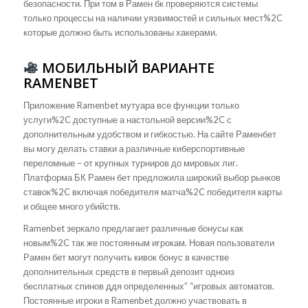
безопасности. При том в Рамен бк проверяются системы
только процессы на наличии уязвимостей и сильных мест%2C
которые должно быть использованы хакерами.
МОБИЛЬНЫЙ ВАРИАНТЕ
RAMENBET
Приложение Ramenbet мутуара все функции только
услуги%2C доступные а настольной версии%2C с
дополнительным удобством и гибкостью. На сайте Раменбет
вы могу делать ставки а различные киберспортивные
переломные – от крупных турниров до мировых лиг.
Платформа БК Рамен бет предложила широкий выбор рынков
ставок%2C включая победителя матча%2C победителя карты
и общее много убийств.
Ramenbet зеркало предлагает различные бонусы как
новым%2C так же постоянным игрокам. Новая пользователи
Рамен бет могут получить кивок бонус в качестве
дополнительных средств в первый депозит одноиз
бесплатных спинов ддя определенных” “игровых автоматов.
Постоянные игроки в Ramenbet должно участвовать в